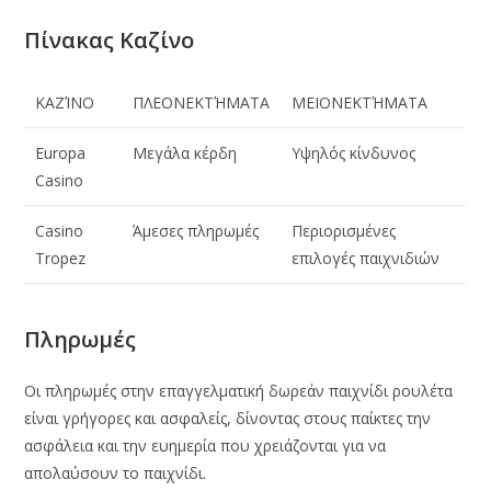
Πίνακας Καζίνο
ΚΑΖΊΝΟ
ΠΛΕΟΝΕΚΤΉΜΑΤΑ
ΜΕΙΟΝΕΚΤΉΜΑΤΑ
Europa
Μεγάλα κέρδη
Υψηλός κίνδυνος
Casino
Casino
Άμεσες πληρωμές
Περιορισμένες
Tropez
επιλογές παιχνιδιών
Πληρωμές
Οι πληρωμές στην επαγγελματική δωρεάν παιχνίδι ρουλέτα
είναι γρήγορες και ασφαλείς, δίνοντας στους παίκτες την
ασφάλεια και την ευημερία που χρειάζονται για να
απολαύσουν το παιχνίδι.