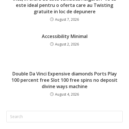
este ideal pentru o oferta care au Twisting
gratuite in loc de depunere
August 7, 2026
Accessibility Minimal
August 2, 2026
Double Da Vinci Expensive diamonds Ports Play
100 percent free Slot 100 free spins no deposit
divine ways machine
August 4, 2026