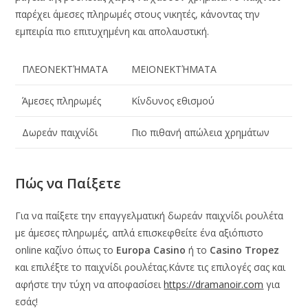
παρέχει άμεσες πληρωμές στους νικητές, κάνοντας την
εμπειρία πιο επιτυχημένη και απολαυστική.
ΠΛΕΟΝΕΚΤΉΜΑΤΑ
ΜΕΙΟΝΕΚΤΉΜΑΤΑ
Άμεσες πληρωμές
Κίνδυνος εθισμού
Δωρεάν παιχνίδι
Πιο πιθανή απώλεια χρημάτων
Πώς να Παίξετε
Για να παίξετε την επαγγελματική δωρεάν παιχνίδι ρουλέτα
με άμεσες πληρωμές, απλά επισκεφθείτε ένα αξιόπιστο
online καζίνο όπως το
Europa Casino
ή το
Casino Tropez
και επιλέξτε το παιχνίδι ρουλέτας.Κάντε τις επιλογές σας και
αφήστε την τύχη να αποφασίσει
https://dramanoir.com
για
εσάς!