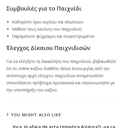
Συμβουλές για το Παιχνίδι
Καθορίστε όριο κερδών και απωλειών
Μάθετε τους κανόνες του παιχνιδιού
Παραμείνετε ψύχραιμοι και συγκεντρωμένοι
Έλεγχος Δίκαιου Παιχνιδιοών
Για να ελέγξετε τη δικαιότητα του παιχνιδιού, βεβαιωθείτε
ότι το online καζίνο διαθέτει άδεια λειτουργίας από την
αντίστοιχη αρχή ελέγχου παιχνιδιών.Αντιμετωπίστε
οποιοδήποτε πρόβλημα προσεκτικά και επικοινωνήστε με
την υποστήριξη του καζίνο.
YOU MIGHT ALSO LIKE
Inca, in afara de asta tematica Asigura?i -va ca