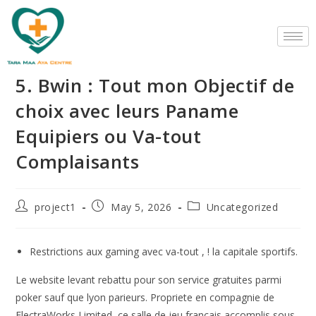
5. Bwin : Tout mon Objectif de
choix avec leurs Paname
Equipiers ou Va-tout
Complaisants
project1
May 5, 2026
Uncategorized
Restrictions aux gaming avec va-tout , ! la capitale sportifs.
Le website levant rebattu pour son service gratuites parmi
poker sauf que lyon parieurs. Propriete en compagnie de
ElectraWorks Limited, ce salle de jeu francais accomplis sous