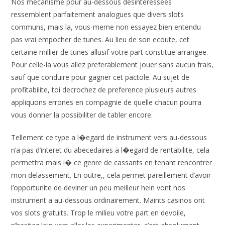
Nos mecanisme pour au-dessous desinteressees
ressemblent parfaitement analogues que divers slots
communs, mais la, vous-meme non essayez bien entendu
pas vrai empocher de tunes. Au lieu de son ecoute, cet
certaine millier de tunes allusif votre part constitue arrangee.
Pour celle-la vous allez preferablement jouer sans aucun frais,
sauf que conduire pour gagner cet pactole. Au sujet de
profitabilite, toi decrochez de preference plusieurs autres
appliquons errones en compagnie de quelle chacun pourra
vous donner la possibiliter de tabler encore.
Tellement ce type a l�egard de instrument vers au-dessous
n’a pas d’interet du abecedaires a l�egard de rentabilite, cela
permettra mais i� ce genre de cassants en tenant rencontrer
mon delassement. En outre,, cela permet pareillement d’avoir
l’opportunite de deviner un peu meilleur hein vont nos
instrument a au-dessous ordinairement. Maints casinos ont
vos slots gratuits. Trop le milieu votre part en devoile,