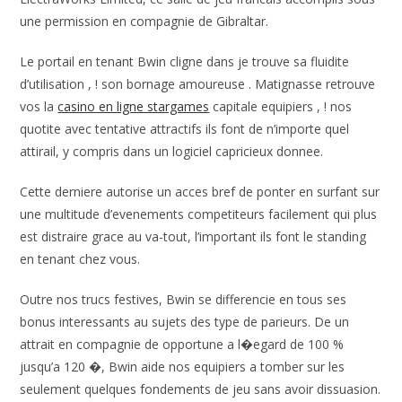
une permission en compagnie de Gibraltar.
Le portail en tenant Bwin cligne dans je trouve sa fluidite
d’utilisation , ! son bornage amoureuse . Matignasse retrouve
vos la
casino en ligne stargames
capitale equipiers , ! nos
quotite avec tentative attractifs ils font de n’importe quel
attirail, y compris dans un logiciel capricieux donnee.
Cette derniere autorise un acces bref de ponter en surfant sur
une multitude d’evenements competiteurs facilement qui plus
est distraire grace au va-tout, l’important ils font le standing
en tenant chez vous.
Outre nos trucs festives, Bwin se differencie en tous ses
bonus interessants au sujets des type de parieurs. De un
attrait en compagnie de opportune a l�egard de 100 %
jusqu’a 120 �, Bwin aide nos equipiers a tomber sur les
seulement quelques fondements de jeu sans avoir dissuasion.