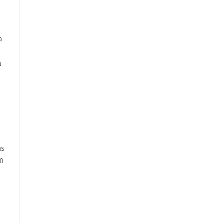
a
a
as
50