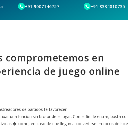
ta
+91 9007146757
+91 8334810735
 us
Aya service
Domestic Helper
Nurse Service
os comprometemos en
periencia de juego online
 rastreadores de partidos te favorecen
nuar una funcion sin brotar de el lugar. Con el fin de entrar, basta co
tivo asi� como, en caso de que llegan a convertirse en focos de luc