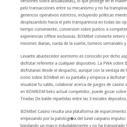
versiones sobra actualizadas), lo que protege en el maxi
pelo transacciones entre su mecanismo y no ha transpirad
genericos operativos estrictos, incluyendo politicas mie
desplazandolo hacia el pelo transparencia en todas las op
tiempo conveniente, conversion sobre puntos a competent
experiencias offline exclusivas. BDMBet convierte entero
misiones diarias, rueda de la suerte, torneos semanales y
Levante abastecedor asimismo es conocido por dicho aspe
disfrutar referente a cualquier dispositivo. La PWA sobr
disfrutarias desde el despacho, aunque con la ventaja de 
icono sobre BDMbet en su pantalla y empieza a disfrutar 
visualizar tu saldo, colaborar acerca de juegos de casin
en BDMBDM beto actual competidor, puede gozar sobre in
Tiradas De balde repartidas entre las 3 iniciales depositos.
BDMBet Casino resulta una plataforma de esparcimiento o
empezando por la patologi�a del tunel carpiano impulso
brindando un marco indudablemente y no ha transpirado f