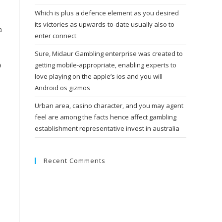
Which is plus a defence element as you desired
its victories as upwards-to-date usually also to
a
enter connect
Sure, Midaur Gambling enterprise was created to
o
getting mobile-appropriate, enabling experts to
love playing on the apple’s ios and you will
Android os gizmos
Urban area, casino character, and you may agent
feel are among the facts hence affect gambling
establishment representative invest in australia
Recent Comments