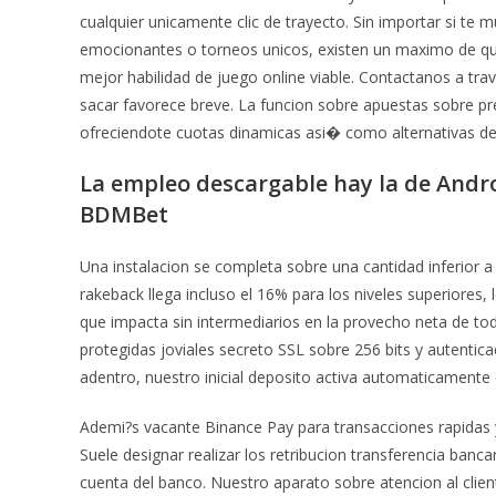
cualquier unicamente clic de trayecto. Sin importar si te 
emocionantes o torneos unicos, existen un maximo de qu
mejor habilidad de juego online viable. Contactanos a tr
sacar favorece breve. La funcion sobre apuestas sobre pr
ofreciendote cuotas dinamicas asi� como alternativas d
La empleo descargable hay la de Androi
BDMBet
Una instalacion se completa sobre una cantidad inferior a 
rakeback llega incluso el 16% para los niveles superiores
que impacta sin intermediarios en la provecho neta de 
protegidas joviales secreto SSL sobre 256 bits y autentic
adentro, nuestro inicial deposito activa automaticamente
Ademi?s vacante Binance Pay para transacciones rapidas y 
Suele designar realizar los retribucion transferencia bancar
cuenta del banco. Nuestro aparato sobre atencion al cliente