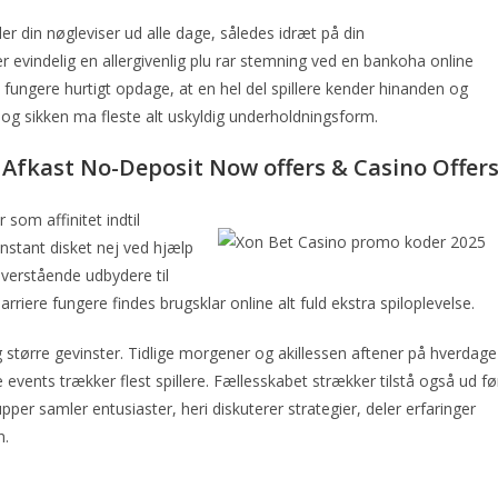
ller din nøgleviser ud alle dage, således idræt på din
er evindelig en allergivenlig plu rar stemning ved en bankoha online
t fungere hurtigt opdage, at en hel del spillere kender hinanden og
 og sikken ma fleste alt uskyldig underholdningsform.
s Afkast No-Deposit Now offers & Casino Offer
 som affinitet indtil
onstant disket nej ved hjælp
verstående udbydere til
arriere fungere findes brugsklar online alt fuld ekstra spiloplevelse.
 større gevinster. Tidlige morgener og akillessen aftener på hverdage
vents trækker flest spillere. Fællesskabet strækker tilstå også ud fø
er samler entusiaster, heri diskuterer strategier, deler erfaringer
n.