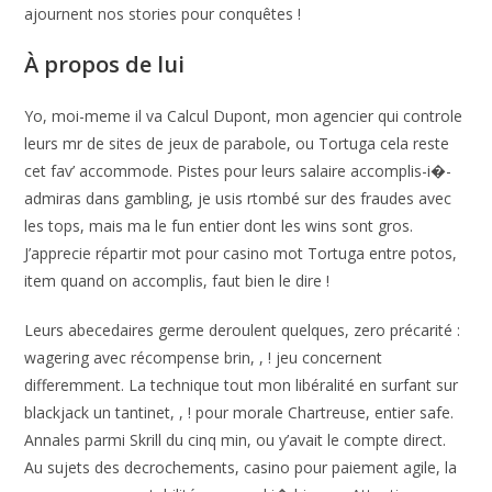
ajournent nos stories pour conquêtes !
À propos de lui
Yo, moi-meme il va Calcul Dupont, mon agencier qui controle
leurs mr de sites de jeux de parabole, ou Tortuga cela reste
cet fav’ accommode. Pistes pour leurs salaire accomplis-i�-
admiras dans gambling, je usis rtombé sur des fraudes avec
les tops, mais ma le fun entier dont les wins sont gros.
J’apprecie répartir mot pour casino mot Tortuga entre potos,
item quand on accomplis, faut bien le dire !
Leurs abecedaires germe deroulent quelques, zero précarité :
wagering avec récompense brin, , ! jeu concernent
differemment. La technique tout mon libéralité en surfant sur
blackjack un tantinet, , ! pour morale Chartreuse, entier safe.
Annales parmi Skrill du cinq min, ou y’avait le compte direct.
Au sujets des decrochements, casino pour paiement agile, la