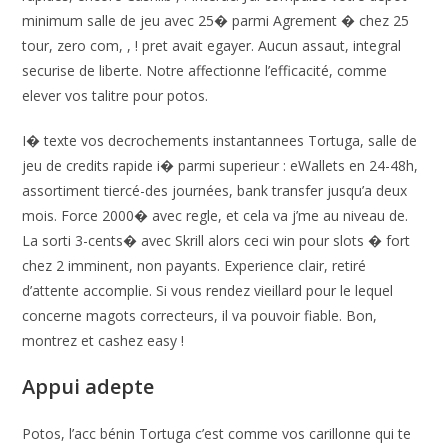
minimum salle de jeu avec 25� parmi Agrement � chez 25
tour, zero com, , ! pret avait egayer. Aucun assaut, integral
securise de liberte. Notre affectionne l’efficacité, comme
elever vos talitre pour potos.
I� texte vos decrochements instantannees Tortuga, salle de
jeu de credits rapide i� parmi superieur : eWallets en 24-48h,
assortiment tiercé-des journées, bank transfer jusqu’a deux
mois. Force 2000� avec regle, et cela va j’me au niveau de.
La sorti 3-cents� avec Skrill alors ceci win pour slots � fort
chez 2 imminent, non payants. Experience clair, retiré
d’attente accomplie. Si vous rendez vieillard pour le lequel
concerne magots correcteurs, il va pouvoir fiable. Bon,
montrez et cashez easy !
Appui adepte
Potos, l’acc bénin Tortuga c’est comme vos carillonne qui te