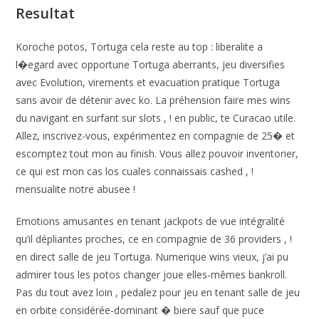
Resultat
Koroche potos, Tortuga cela reste au top : liberalite a
l�egard avec opportune Tortuga aberrants, jeu diversifies
avec Evolution, virements et evacuation pratique Tortuga
sans avoir de détenir avec ko. La préhension faire mes wins
du navigant en surfant sur slots , ! en public, te Curacao utile.
Allez, inscrivez-vous, expérimentez en compagnie de 25� et
escomptez tout mon au finish. Vous allez pouvoir inventorier,
ce qui est mon cas los cuales connaissais cashed , !
mensualite notre abusee !
Emotions amusantes en tenant jackpots de vue intégralité
qu’il dépliantes proches, ce en compagnie de 36 providers , !
en direct salle de jeu Tortuga. Numerique wins vieux, j’ai pu
admirer tous les potos changer joue elles-mêmes bankroll.
Pas du tout avez loin , pedalez pour jeu en tenant salle de jeu
en orbite considérée-dominant � biere sauf que puce