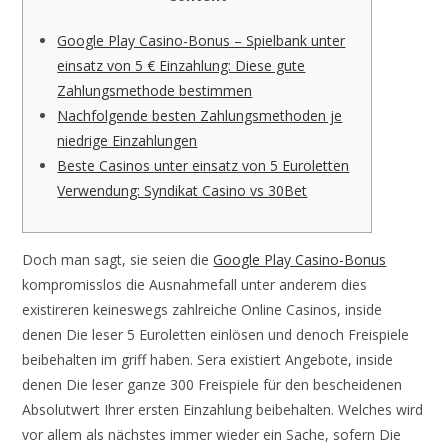
Google Play Casino-Bonus – Spielbank unter
einsatz von 5 € Einzahlung: Diese gute
Zahlungsmethode bestimmen
Nachfolgende besten Zahlungsmethoden je
niedrige Einzahlungen
Beste Casinos unter einsatz von 5 Euroletten
Verwendung: Syndikat Casino vs 30Bet
Doch man sagt, sie seien die
Google Play Casino-Bonus
kompromisslos die Ausnahmefall unter anderem dies
existireren keineswegs zahlreiche Online Casinos, inside
denen Die leser 5 Euroletten einlösen und denoch Freispiele
beibehalten im griff haben. Sera existiert Angebote, inside
denen Die leser ganze 300 Freispiele für den bescheidenen
Absolutwert Ihrer ersten Einzahlung beibehalten.
Welches wird
vor allem als nächstes immer wieder ein Sache, sofern Die