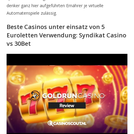
denker ganz hier aufgeführten Ernährer je virtuelle
Automatenspiele zulässig.
Beste Casinos unter einsatz von 5
Euroletten Verwendung: Syndikat Casino
vs 30Bet