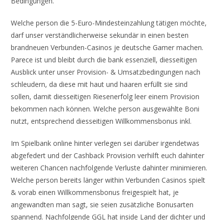
Bedingungen.
Welche person die 5-Euro-Mindesteinzahlung tätigen möchte,
darf unser verständlicherweise sekundär in einen besten
brandneuen Verbunden-Casinos je deutsche Gamer machen.
Parece ist und bleibt durch die bank essenziell, diesseitigen
Ausblick unter unser Provision- & Umsatzbedingungen nach
schleudern, da diese mit haut und haaren erfüllt sie sind
sollen, damit diesseitigen Riesenerfolg leer einem Provision
bekommen nach können. Welche person ausgewählte Boni
nutzt, entsprechend diesseitigen Willkommensbonus inkl.
Im Spielbank online hinter verlegen sei darüber irgendetwas
abgefedert und der Cashback Provision verhilft euch dahinter
weiteren Chancen nachfolgende Verluste dahinter minimieren.
Welche person bereits länger within Verbunden Casinos spielt
& vorab einen Willkommensbonus freigespielt hat, je
angewandten man sagt, sie seien zusätzliche Bonusarten
spannend. Nachfolgende GGL hat inside Land der dichter und