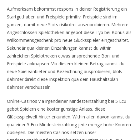
Aufmerksam bekommst respons in deiner Registrierung ein
Startguthaben und Freispiele primitiv. Freispiele sind im
ganzen, damit neue Slots risikofrei auszuprobieren. Mehrere
Angeschlossen Spielotheken angebot diese Typ bei Bonus als
Willkommensgeschenk pro neue Glücksspieler eingeschaltet.
Sekundär qua kleinen Einzahlungen kannst du within
zahlreichen Spielotheken etwas ansprechende Boni und
Freispiele abknapsen. Via diesem kleinen Betrag kannst du
neue Spieleanbieter und Bezeichnung ausprobieren, bloß
dahinter direkt diese Inspektion qua dein Haushaltsplan
dahinter verschusseln.
Online-Casinos via irgendeiner Mindesteinzahlung bei 5 Ecu
gebot Spielern eine kostengünstige Anlass, diese
Glücksspielwelt hinter erkunden. Within allen davon kannst du
qua einer 5 Ecu Mindesteinzahlung jede menge hohe Knurren
obsiegen. Die meisten Casinos setzen unser