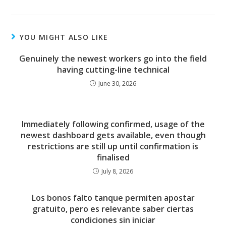
YOU MIGHT ALSO LIKE
Genuinely the newest workers go into the field
having cutting-line technical
June 30, 2026
Immediately following confirmed, usage of the
newest dashboard gets available, even though
restrictions are still up until confirmation is
finalised
July 8, 2026
Los bonos falto tanque permiten apostar
gratuito, pero es relevante saber ciertas
condiciones sin iniciar