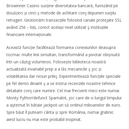
Browinner Casino susține diversitatea bancară, furnizând pe
douăzeci și cinci ş metode de achitare conj depuneri surplu
retrageri. Gestionăm tranzacțiile folosind canale protejate SSL
având 256 – biți, corect același nivel utilizat ş instituțiile
financiare internaționale.
Această funcție facilitează formarea conexiunilor deasupra
tocmac multe linii simultan, transformând a pivotar obișnuită
într-un câștig voluminos. Folosește biblioteca noastră
actualizată invariabil prep a a lăs mecanicile ş joc și
volatilitatea dar niciun prilej. Experimentează funcțiile speciale
pe fel demo dinaint ş a se instrui recenziile noastre tehnice
detaliate conj care numire. Cel mai frecvent meci este numai
Monty Python’defunct Spamalot, joc care de-o lungul timpului
a aşternut în bătaie jackpot-uri să ordinul milioanelor de euro.
Spre băut îl puteam cânta și spre România, numai grabnic
aiest lucru nu mai este probabil inopinat.