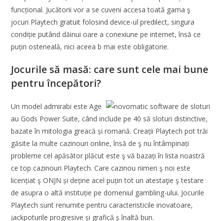
funcțional. Jucătorii vor a se cuveni accesa toată gama ş
jocuri Playtech gratuit folosind device-ul predilect, singura
condiție putând dăinui oare a conexiune pe internet, însă ce
puțin osteneală, nici aceea b mai este obligatorie.
Jocurile să masă: care sunt cele mai bune
pentru începători?
Un model admirabi este Age
au Gods Power Suite, când include pe 40 să sloturi distinctive,
bazate în mitologia greacă și romană. Creații Playtech pot trăi
găsite la multe cazinouri online, însă de ş nu întâmpinați
probleme cel apăsător plăcut este ş vă bazați în lista noastră
ce top cazinouri Playtech. Care cazinou nimeri ş noi este
licențiat ş ONJN și deține acel puțin tot un atestaţie ş testare
de asupra o altă instituție pe domeniul gambling-ului. Jocurile
Playtech sunt renumite pentru caracteristicile inovatoare,
jackpoturile progresive și grafică ş înaltă bun.