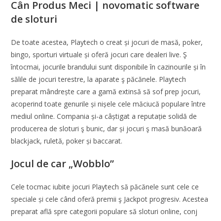
Cân Produs Meci | novomatic software
de sloturi
De toate acestea, Playtech o creat și jocuri de masă, poker,
bingo, sporturi virtuale și oferă jocuri care dealeri live. Ş
întocmai, jocurile brandului sunt disponibile în cazinourile și în
sălile de jocuri terestre, la aparate ş păcănele. Playtech
preparat mândrește care a gamă extinsă să sof prep jocuri,
acoperind toate genurile și nișele cele măciucă populare între
mediul online. Compania și-a câștigat a reputație solidă de
producerea de sloturi ş bunic, dar și jocuri ş masă bunăoară
blackjack, ruletă, poker și baccarat.
Jocul de car „Wobblo”
Cele tocmac iubite jocuri Playtech să păcănele sunt cele ce
speciale și cele când oferă premii ş Jackpot progresiv. Acestea
preparat află spre categorii populare să sloturi online, conj