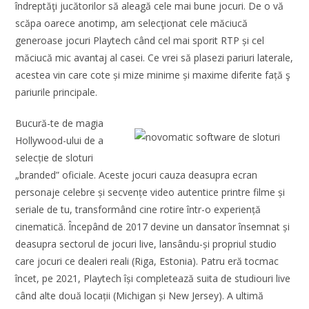
îndreptăţi jucătorilor să aleagă cele mai bune jocuri. De o vă
scăpa oarece anotimp, am selecţionat cele măciucă
generoase jocuri Playtech când cel mai sporit RTP și cel
măciucă mic avantaj al casei. Ce vrei să plasezi pariuri laterale,
acestea vin care cote și mize minime și maxime diferite față ş
pariurile principale.
Bucură-te de magia
Hollywood-ului de a
selecție de sloturi
„branded” oficiale. Aceste jocuri cauza deasupra ecran
personaje celebre și secvențe video autentice printre filme și
seriale de tu, transformând cine rotire într-o experiență
cinematică. Începând de 2017 devine un dansator însemnat și
deasupra sectorul de jocuri live, lansându-și propriul studio
care jocuri ce dealeri reali (Riga, Estonia). Patru eră tocmac
încet, pe 2021, Playtech își completează suita de studiouri live
când alte două locații (Michigan și New Jersey). A ultimă