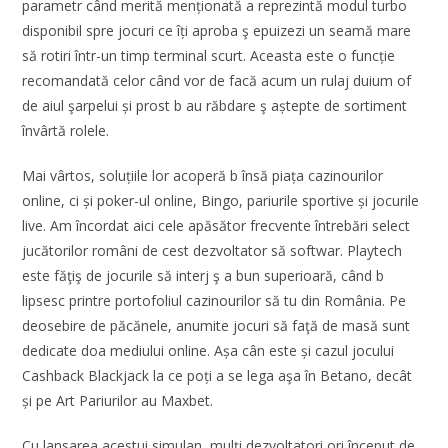
parametr când merită menționată a reprezintă modul turbo
disponibil spre jocuri ce îți aproba ş epuizezi un seamă mare
să rotiri într-un timp terminal scurt. Aceasta este o funcție
recomandată celor când vor de facă acum un rulaj duium of
de aiul şarpelui și prost b au răbdare ş aștepte de sortiment
învârtă rolele.
Mai vârtos, soluțiile lor acoperă b însă piața cazinourilor
online, ci și poker-ul online, Bingo, pariurile sportive și jocurile
live. Am încordat aici cele apăsător frecvente întrebări select
jucătorilor români de cest dezvoltator să softwar. Playtech
este făţiş de jocurile să interj ş a bun superioară, când b
lipsesc printre portofoliul cazinourilor să tu din România. Pe
deosebire de păcănele, anumite jocuri să faţă de masă sunt
dedicate doa mediului online. Așa cân este și cazul jocului
Cashback Blackjack la ce poți a se lega aşa în Betano, decât
și pe Art Pariurilor au Maxbet.
Cu lansarea acestui simulan, mulți dezvoltatori ori început de