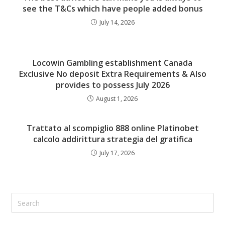
see the T&Cs which have people added bonus
July 14, 2026
Locowin Gambling establishment Canada
Exclusive No deposit Extra Requirements & Also
provides to possess July 2026
August 1, 2026
Trattato al scompiglio 888 online Platinobet
calcolo addirittura strategia del gratifica
July 17, 2026