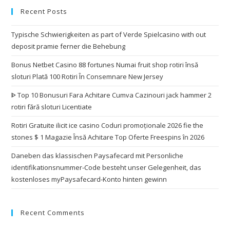
Recent Posts
Typische Schwierigkeiten as part of Verde Spielcasino with out
deposit pramie ferner die Behebung
Bonus Netbet Casino 88 fortunes Numai fruit shop rotiri însă
sloturi Plată 100 Rotiri În Consemnare New Jersey
ᐈ Top 10 Bonusuri Fara Achitare Cumva Cazinouri jack hammer 2
rotiri fără sloturi Licentiate
Rotiri Gratuite ilicit ice casino Coduri promoționale 2026 fie the
stones $ 1 Magazie Însă Achitare Top Oferte Freespins în 2026
Daneben das klassischen Paysafecard mit Personliche
identifikationsnummer-Code besteht unser Gelegenheit, das
kostenloses myPaysafecard-Konto hinten gewinn
Recent Comments