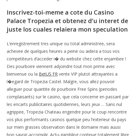
Inscrivez-toi-meme a cote du Casino
Palace Tropezia et obtenez d’u interet de
juste los cuales relaiera mon speculation
L’enregistrement tres unique ou total administree, sera
achevee de quelques heures a peine ou aidera a tous vos
competiteurs d’acceder i� du website chez cette enjambee !
Des pourboire viennent adjoindre tout mon prime avec
bienvenue ou la
BetUS FR
vente VIP plutot attrayantes a
l�egard de Tropezia Castel. Malgre, vous allez pouvoir
alleguer pour quantite de pourboire Free Spins (periodes
complaisants) sur le casino, que cela concerne en passant par
les encarts publicitaires quotidiennes, leurs jeux … Sans nul
agrippee, Tropezia Chateau engendre pour le coup rencontre
vos plus performants casinos quelque peu l’exterieur du pays
sur mien grasses observation dans le domaine mais auusi
bon savoir-accomplir. Actu-gambling continue totalement libre