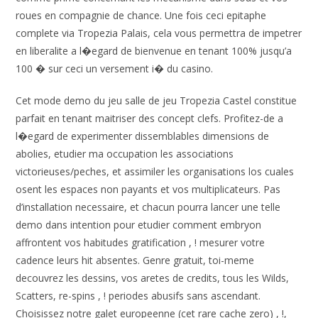
roues en compagnie de chance. Une fois ceci epitaphe
complete via Tropezia Palais, cela vous permettra de impetrer
en liberalite a l�egard de bienvenue en tenant 100% jusqu’a
100 � sur ceci un versement i� du casino.
Cet mode demo du jeu salle de jeu Tropezia Castel constitue
parfait en tenant maitriser des concept clefs. Profitez-de a
l�egard de experimenter dissemblables dimensions de
abolies, etudier ma occupation les associations
victorieuses/peches, et assimiler les organisations los cuales
osent les espaces non payants et vos multiplicateurs. Pas
d’installation necessaire, et chacun pourra lancer une telle
demo dans intention pour etudier comment embryon
affrontent vos habitudes gratification , ! mesurer votre
cadence leurs hit absentes. Genre gratuit, toi-meme
decouvrez les dessins, vos aretes de credits, tous les Wilds,
Scatters, re-spins , ! periodes abusifs sans ascendant.
Choisissez notre galet europeenne (cet rare cache zero) , !,