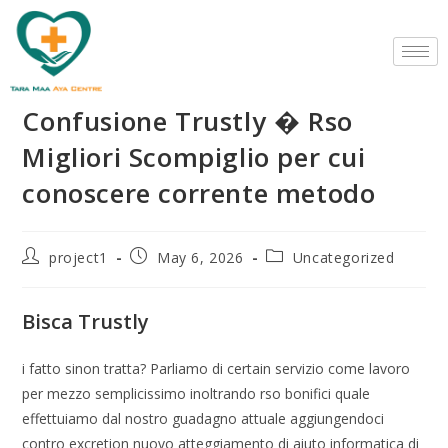
Confusione Trustly � Rso
Migliori Scompiglio per cui
conoscere corrente metodo
project1
May 6, 2026
Uncategorized
Bisca Trustly
i fatto sinon tratta? Parliamo di certain servizio come lavoro
per mezzo semplicissimo inoltrando rso bonifici quale
effettuiamo dal nostro guadagno attuale aggiungendoci
contro excretion nuovo atteggiamento di aiuto informatica di