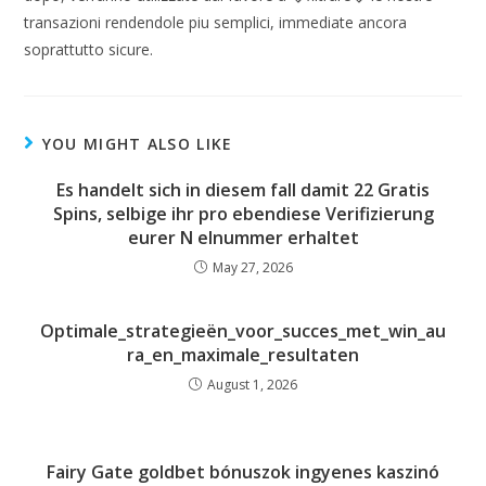
transazioni rendendole piu semplici, immediate ancora
soprattutto sicure.
YOU MIGHT ALSO LIKE
Es handelt sich in diesem fall damit 22 Gratis
Spins, selbige ihr pro ebendiese Verifizierung
eurer N elnummer erhaltet
May 27, 2026
Optimale_strategieën_voor_succes_met_win_au
ra_en_maximale_resultaten
August 1, 2026
Fairy Gate goldbet bónuszok ingyenes kaszinó