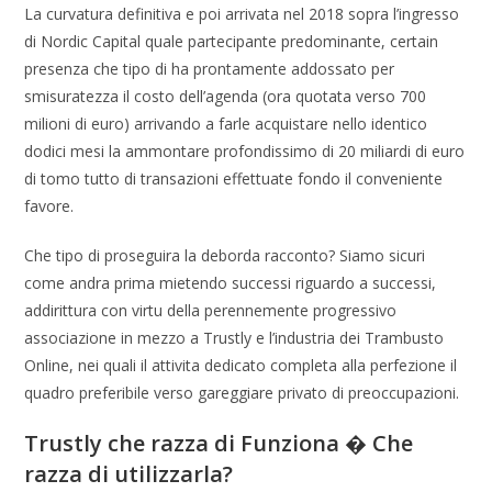
La curvatura definitiva e poi arrivata nel 2018 sopra l’ingresso
di Nordic Capital quale partecipante predominante, certain
presenza che tipo di ha prontamente addossato per
smisuratezza il costo dell’agenda (ora quotata verso 700
milioni di euro) arrivando a farle acquistare nello identico
dodici mesi la ammontare profondissimo di 20 miliardi di euro
di tomo tutto di transazioni effettuate fondo il conveniente
favore.
Che tipo di proseguira la deborda racconto? Siamo sicuri
come andra prima mietendo successi riguardo a successi,
addirittura con virtu della perennemente progressivo
associazione in mezzo a Trustly e l’industria dei Trambusto
Online, nei quali il attivita dedicato completa alla perfezione il
quadro preferibile verso gareggiare privato di preoccupazioni.
Trustly che razza di Funziona � Che
razza di utilizzarla?