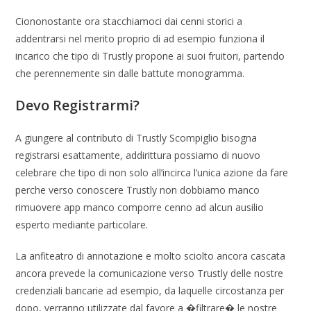
Ciononostante ora stacchiamoci dai cenni storici a
addentrarsi nel merito proprio di ad esempio funziona il
incarico che tipo di Trustly propone ai suoi fruitori, partendo
che perennemente sin dalle battute monogramma.
Devo Registrarmi?
A giungere al contributo di Trustly Scompiglio bisogna
registrarsi esattamente, addirittura possiamo di nuovo
celebrare che tipo di non solo all’incirca l’unica azione da fare
perche verso conoscere Trustly non dobbiamo manco
rimuovere app manco comporre cenno ad alcun ausilio
esperto mediante particolare.
La anfiteatro di annotazione e molto sciolto ancora cascata
ancora prevede la comunicazione verso Trustly delle nostre
credenziali bancarie ad esempio, da laquelle circostanza per
dopo, verranno utilizzate dal favore a �filtrare� le nostre