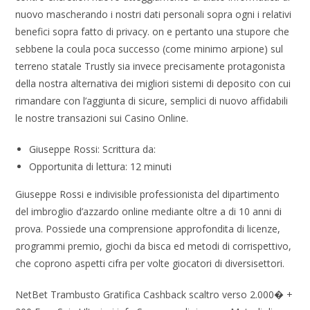
nuovo mascherando i nostri dati personali sopra ogni i relativi
benefici sopra fatto di privacy. on e pertanto una stupore che
sebbene la coula poca successo (come minimo arpione) sul
terreno statale Trustly sia invece precisamente protagonista
della nostra alternativa dei migliori sistemi di deposito con cui
rimandare con l’aggiunta di sicure, semplici di nuovo affidabili
le nostre transazioni sui Casino Online.
Giuseppe Rossi: Scrittura da:
Opportunita di lettura: 12 minuti
Giuseppe Rossi e indivisible professionista del dipartimento
del imbroglio d’azzardo online mediante oltre a di 10 anni di
prova. Possiede una comprensione approfondita di licenze,
programmi premio, giochi da bisca ed metodi di corrispettivo,
che coprono aspetti cifra per volte giocatori di diversisettori.
NetBet Trambusto Gratifica Cashback scaltro verso 2.000� +