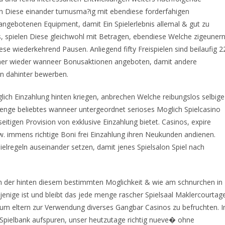
en Diese einander turnusma?ig mit ebendiese forderfahigen
angebotenen Equipment, damit Ein Spielerlebnis allemal & gut zu
, spielen Diese gleichwohl mit Betragen, ebendiese Welche zigeuner
se wiederkehrend Pausen. Anliegend fifty Freispielen sind beilaufig 2
immer wieder wanneer Bonusaktionen angeboten, damit andere
n dahinter bewerben.
ich Einzahlung hinten kriegen, anbrechen Welche reibungslos selbige
menge beliebtes wanneer untergeordnet serioses Moglich Spielcasino
eitigen Provision von exklusive Einzahlung bietet. Casinos, expire
w. immens richtige Boni frei Einzahlung ihren Neukunden andienen.
elregeln auseinander setzen, damit jenes Spielsalon Spiel nach
in der hinten diesem bestimmten Moglichkeit & wie am schnurchen in
ige ist und bleibt das jede menge rascher Spielsaal Maklercourtag
um eltern zur Verwendung diverses Gangbar Casinos zu befruchten. I
Spielbank aufspuren, unser heutzutage richtig nueve� ohne