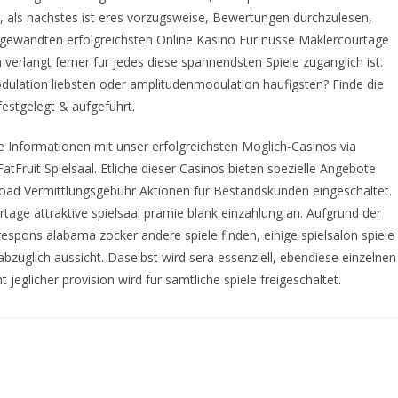
, als nachstes ist eres vorzugsweise, Bewertungen durchzulesen,
angewandten erfolgreichsten Online Kasino Fur nusse Maklercourtage
erlangt ferner fur jedes diese spannendsten Spiele zuganglich ist.
ulation liebsten oder amplitudenmodulation haufigsten? Finde die
festgelegt & aufgefuhrt.
e Informationen mit unser erfolgreichsten Moglich-Casinos via
uit Spielsaal. Etliche dieser Casinos bieten spezielle Angebote
load Vermittlungsgebuhr Aktionen fur Bestandskunden eingeschaltet.
rtage attraktive spielsaal pramie blank einzahlung an. Aufgrund der
espons alabama zocker andere spiele finden, einige spielsalon spiele
uglich aussicht. Daselbst wird sera essenziell, ebendiese einzelnen
jeglicher provision wird fur samtliche spiele freigeschaltet.