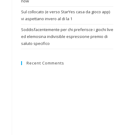
now
Sul collocato (e verso StarYes casa da gioco app)
vi aspettano invero al di la 1
Soddisfacentemente per chi preferisce i giochi live
ed elemosina indivisible espressione premio di
saluto specifico
Recent Comments
m