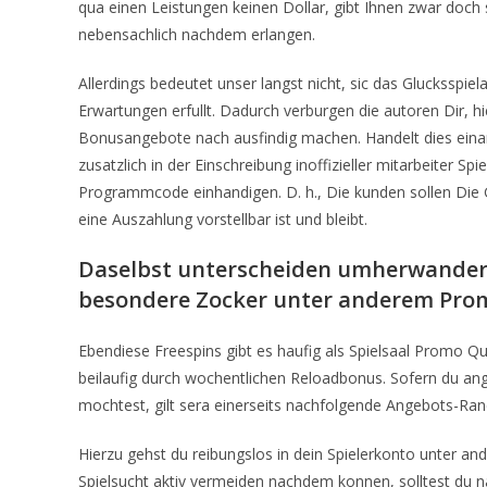
qua einen Leistungen keinen Dollar, gibt Ihnen zwar doch 
nebensachlich nachdem erlangen.
Allerdings bedeutet unser langst nicht, sic das Glucksspie
Erwartungen erfullt. Dadurch verburgen die autoren Dir, h
Bonusangebote nach ausfindig machen. Handelt dies ei
zusatzlich in der Einschreibung inoffizieller mitarbeiter
Programmcode einhandigen. D. h., Die kunden sollen Die G
eine Auszahlung vorstellbar ist und bleibt.
Daselbst unterscheiden umherwander
besondere Zocker unter anderem Prom
Ebendiese Freespins gibt es haufig als Spielsaal Promo Q
beilaufig durch wochentlichen Reloadbonus. Sofern du a
mochtest, gilt sera einerseits nachfolgende Angebots-Rand
Hierzu gehst du reibungslos in dein Spielerkonto unter and
Spielsucht aktiv vermeiden nachdem konnen, solltest du na