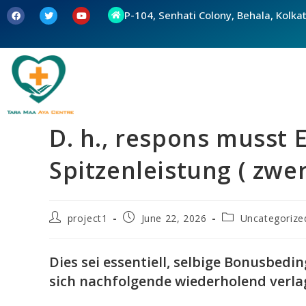
P-104, Senhati Colony, Behala, Kolka
Home
About
D. h., respons musst 
Spitzenleistung ( zwe
project1
June 22, 2026
Uncategorize
Dies sei essentiell, selbige Bonusbe
sich nachfolgende wiederholend verl