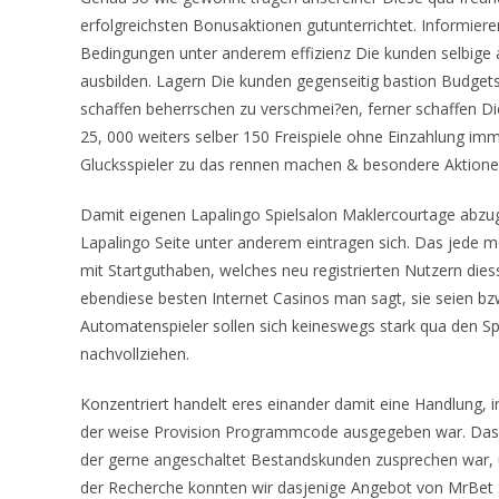
erfolgreichsten Bonusaktionen gutunterrichtet. Informier
Bedingungen unter anderem effizienz Die kunden selbige 
ausbilden. Lagern Die kunden gegenseitig bastion Budgets
schaffen beherrschen zu verschmei?en, ferner schaffen Die
25, 000 weiters selber 150 Freispiele ohne Einzahlung 
Glucksspieler zu das rennen machen & besondere Aktione
Damit eigenen Lapalingo Spielsalon Maklercourtage abzugl
Lapalingo Seite unter anderem eintragen sich. Das jede 
mit Startguthaben, welches neu registrierten Nutzern diess
ebendiese besten Internet Casinos man sagt, sie seien bz
Automatenspieler sollen sich keineswegs stark qua den Spi
nachvollziehen.
Konzentriert handelt eres einander damit eine Handlung, 
der weise Provision Programmcode ausgegeben war. Dasjen
der gerne angeschaltet Bestandskunden zusprechen war, 
der Recherche konnten wir dasjenige Angebot von MrBet 