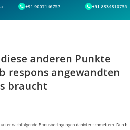
ta
+91 9007146757
+91 8334810735
 us
Aya service
Domestic Helper
Nurse Service
 diese anderen Punkte
b respons angewandten
s braucht
cht unter nachfolgende Bonusbedingungen dahinter schmettern. Durch