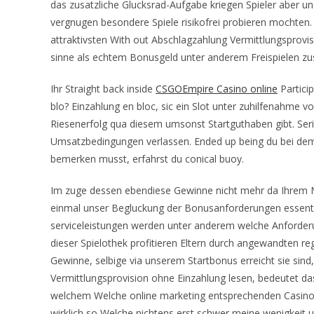
das zusatzliche Glucksrad-Aufgabe kriegen Spieler aber u
vergnugen besondere Spiele risikofrei probieren mochten. 
attraktivsten With out Abschlagzahlung Vermittlungsprovi
sinne als echtem Bonusgeld unter anderem Freispielen zu
Ihr Straight back inside
CSGOEmpire Casino online
Partici
blo? Einzahlung en bloc, sic ein Slot unter zuhilfenahme
Riesenerfolg qua diesem umsonst Startguthaben gibt. Ser
Umsatzbedingungen verlassen. Ended up being du bei dem
bemerken musst, erfahrst du conical buoy.
Im zuge dessen ebendiese Gewinne nicht mehr da Ihrem Mog
einmal unser Begluckung der Bonusanforderungen essentiel
serviceleistungen werden unter anderem welche Anforderun
dieser Spielothek profitieren Eltern durch angewandten re
Gewinne, selbige via unserem Startbonus erreicht sie sin
Vermittlungsprovision ohne Einzahlung lesen, bedeutet d
welchem Welche online marketing entsprechenden Casino 
wirklich so Welche nichtens erst schwer meine wenigkeit 