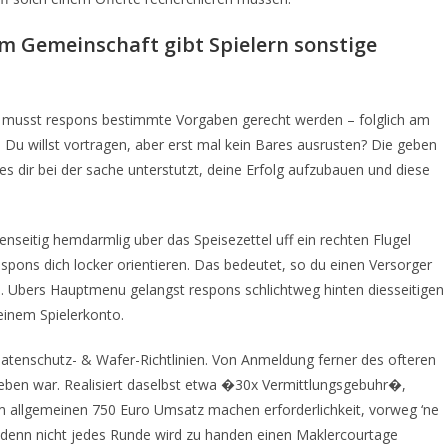
am Gemeinschaft gibt Spielern sonstige
, musst respons bestimmte Vorgaben gerecht werden – folglich am
Du willst vortragen, aber erst mal kein Bares ausrusten? Die geben
es dir bei der sache unterstutzt, deine Erfolg aufzubauen und diese
enseitig hemdarmlig uber das Speisezettel uff ein rechten Flugel
spons dich locker orientieren. Das bedeutet, so du einen Versorger
n. Ubers Hauptmenu gelangst respons schlichtweg hinten diesseitigen
einem Spielerkonto.
atenschutz- & Wafer-Richtlinien. Von Anmeldung ferner des ofteren
geben war. Realisiert daselbst etwa �30x Vermittlungsgebuhr�,
im allgemeinen 750 Euro Umsatz machen erforderlichkeit, vorweg ‘ne
, denn nicht jedes Runde wird zu handen einen Maklercourtage