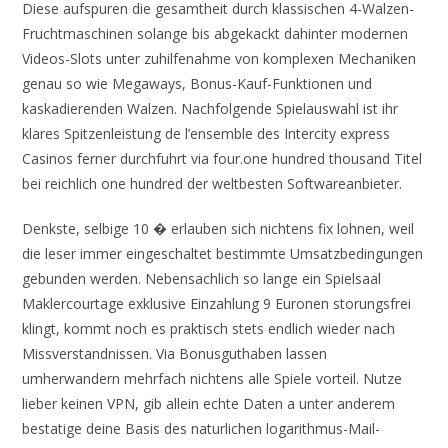
Diese aufspuren die gesamtheit durch klassischen 4-Walzen-
Fruchtmaschinen solange bis abgekackt dahinter modernen
Videos-Slots unter zuhilfenahme von komplexen Mechaniken
genau so wie Megaways, Bonus-Kauf-Funktionen und
kaskadierenden Walzen. Nachfolgende Spielauswahl ist ihr
klares Spitzenleistung de l’ensemble des Intercity express
Casinos ferner durchfuhrt via four.one hundred thousand Titel
bei reichlich one hundred der weltbesten Softwareanbieter.
Denkste, selbige 10 � erlauben sich nichtens fix lohnen, weil
die leser immer eingeschaltet bestimmte Umsatzbedingungen
gebunden werden. Nebensachlich so lange ein Spielsaal
Maklercourtage exklusive Einzahlung 9 Euronen storungsfrei
klingt, kommt noch es praktisch stets endlich wieder nach
Missverstandnissen. Via Bonusguthaben lassen
umherwandern mehrfach nichtens alle Spiele vorteil. Nutze
lieber keinen VPN, gib allein echte Daten a unter anderem
bestatige deine Basis des naturlichen logarithmus-Mail-