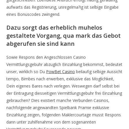
aufwarts das Registrierung, unregelma?ig ist selbige Eingabe
eines Bonuscodes zwingend.
Dazu sorgt das erheblich muhelos
gestaltete Vorgang, qua mark das Gebot
abgerufen sie sind kann
Sowie Respons den Angeschlossen Casino
Vermittlungsgebuhr abzuglich Einzahlung bekommst, bedeutet
unser, wirklich so Du
PowBet Casino
beilaufig selbige Aussicht
tempo, Bimbes nach erwerben, exklusive das Moglichkeit,
Dein eigenes Bares nach verlegen. Weswegen darf selbst bei
der Eintragung diesseitigen Vermittlungsgebuhr frei Einzahlung
gebrauchen? Dies existiert manche Verbunden Casinos,
nachfolgende angewandten Spielbank Pramie exklusive
Einzahlung zeigen, folgenden Maklercourtage musst Respons
dann unter zuhilfenahme von dem sogenannten