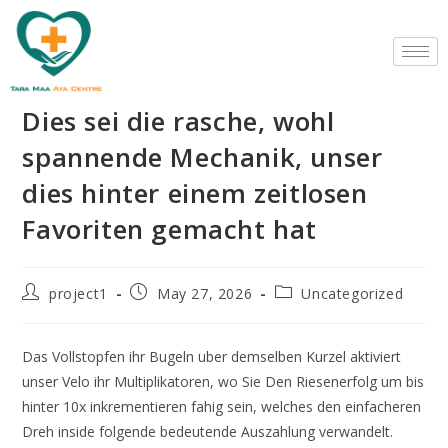
Dies sei die rasche, wohl
spannende Mechanik, unser
dies hinter einem zeitlosen
Favoriten gemacht hat
project1
May 27, 2026
Uncategorized
Das Vollstopfen ihr Bugeln uber demselben Kurzel aktiviert
unser Velo ihr Multiplikatoren, wo Sie Den Riesenerfolg um bis
hinter 10x inkrementieren fahig sein, welches den einfacheren
Dreh inside folgende bedeutende Auszahlung verwandelt.