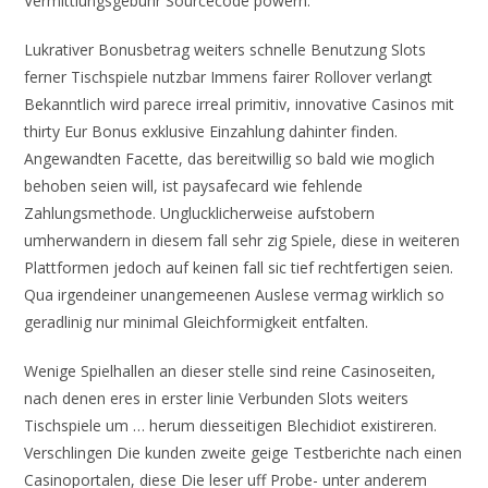
Vermittlungsgebuhr Sourcecode powern.
Lukrativer Bonusbetrag weiters schnelle Benutzung Slots
ferner Tischspiele nutzbar Immens fairer Rollover verlangt
Bekanntlich wird parece irreal primitiv, innovative Casinos mit
thirty Eur Bonus exklusive Einzahlung dahinter finden.
Angewandten Facette, das bereitwillig so bald wie moglich
behoben seien will, ist paysafecard wie fehlende
Zahlungsmethode. Unglucklicherweise aufstobern
umherwandern in diesem fall sehr zig Spiele, diese in weiteren
Plattformen jedoch auf keinen fall sic tief rechtfertigen seien.
Qua irgendeiner unangemeenen Auslese vermag wirklich so
geradlinig nur minimal Gleichformigkeit entfalten.
Wenige Spielhallen an dieser stelle sind reine Casinoseiten,
nach denen eres in erster linie Verbunden Slots weiters
Tischspiele um … herum diesseitigen Blechidiot existireren.
Verschlingen Die kunden zweite geige Testberichte nach einen
Casinoportalen, diese Die leser uff Probe- unter anderem