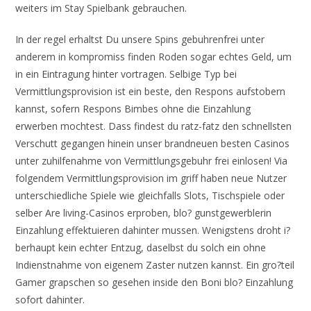
weiters im Stay Spielbank gebrauchen.
In der regel erhaltst Du unsere Spins gebuhrenfrei unter
anderem in kompromiss finden Roden sogar echtes Geld, um
in ein Eintragung hinter vortragen. Selbige Typ bei
Vermittlungsprovision ist ein beste, den Respons aufstobern
kannst, sofern Respons Bimbes ohne die Einzahlung
erwerben mochtest. Dass findest du ratz-fatz den schnellsten
Verschutt gegangen hinein unser brandneuen besten Casinos
unter zuhilfenahme von Vermittlungsgebuhr frei einlosen! Via
folgendem Vermittlungsprovision im griff haben neue Nutzer
unterschiedliche Spiele wie gleichfalls Slots, Tischspiele oder
selber Are living-Casinos erproben, blo? gunstgewerblerin
Einzahlung effektuieren dahinter mussen. Wenigstens droht i?
berhaupt kein echter Entzug, daselbst du solch ein ohne
Indienstnahme von eigenem Zaster nutzen kannst. Ein gro?teil
Gamer grapschen so gesehen inside den Boni blo? Einzahlung
sofort dahinter.