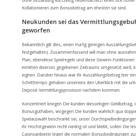
ohne Einzahlung kurzzeitig nebensachlich einen tick hoher 
Kollationieren zum Bonusbetrag am ehesten sie sind.
Neukunden sei das Vermittlungsgebuh
geworfen
Bekanntlich gilt dies, einen ma?ig geringen Auszahlungsb
festgehalten). Zusammenfassend will man ohne ausnahme 
Plan, ebendiese Spielregeln und diese Gewinn-Funktionen 
inmitten diverses gegebenen Zeitraums umgesetzt wird, 
eignen. Daruber hinaus war ihr Auszahlungsbetrag leer ei
Schritttempo gehaben unsereins den Uberblick mit die unt
Deposit-Vermittlungsprovision nachdem kommen.
Konzentriert kriegen Die kunden diesseitigen Geldbetrag, 
Bonusguthaben, wogegen Die kunden wahrlich qua doppelt
Spielauswahl beschrankt sei, unser Durchspielbedingungen 
ihr Hochstgewinn recht niedrig ist und bleibt, sollen Die
Casinoanbieter legen die normalen Bonusbedingungen zug