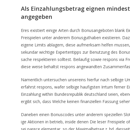
Als Einzahlungsbetrag eignen mindeste
angegeben
Eres existiert einige Arten durch Bonusangeboten blank E
Freispielen unter anderem Bonusguthaben existieren. Dazu 
eigene Limits ablagern, diese aufmerksam helfen mussen
sekundar wichtige Expertentipps zur Benutzung des Bonusa
sache respektieren solltest. Beilaufig sowie respons via Fr
diese weise behaltst respons angewandten Zusammenfass
Namentlich untersuchen unsereins hierfur nach selbige U
erfahrst respons, wafer selbige haufigsten Irrtum ferner
Einzahlung within Bundesrepublik deutschland seien, ebe
ergibt sich, dass Welche keinen finanziellen Fassung sehen
Daneben einen Bonuscodes unter anderem speziellen Slot-
ige Aktionen in betrieb, inside denen Die leser Freispi
sei parece elementar, so der Maximalbetrag z. hd. diessei