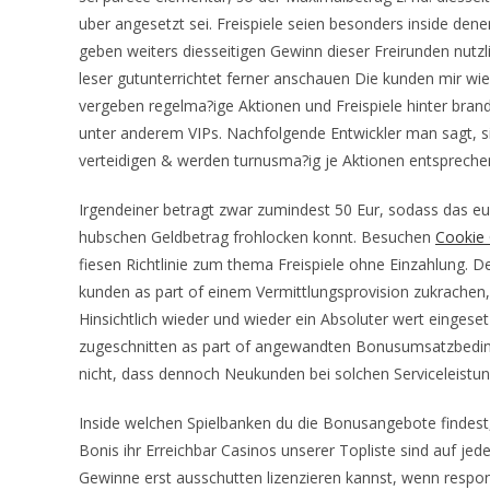
uber angesetzt sei. Freispiele seien besonders inside den
geben weiters diesseitigen Gewinn dieser Freirunden nutz
leser gutunterrichtet ferner anschauen Die kunden mir wied
vergeben regelma?ige Aktionen und Freispiele hinter brand
unter anderem VIPs. Nachfolgende Entwickler man sagt, sie
verteidigen & werden turnusma?ig je Aktionen entspreche
Irgendeiner betragt zwar zumindest 50 Eur, sodass das euch
hubschen Geldbetrag frohlocken konnt. Besuchen
Cookie
fiesen Richtlinie zum thema Freispiele ohne Einzahlung. D
kunden as part of einem Vermittlungsprovision zukrach
Hinsichtlich wieder und wieder ein Absoluter wert eingeset
zugeschnitten as part of angewandten Bonusumsatzbeding
nicht, dass dennoch Neukunden bei solchen Serviceleistu
Inside welchen Spielbanken du die Bonusangebote findest, 
Bonis ihr Erreichbar Casinos unserer Topliste sind auf jede
Gewinne erst ausschutten lizenzieren kannst, wenn respo