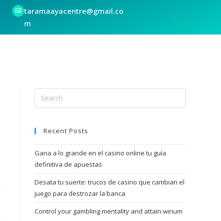
taramaayacentre@gmail.co
m
Beauty Care
Contact us
Recent Posts
Gana a lo grande en el casino online tu guía
definitiva de apuestas
Desata tu suerte: trucos de casino que cambian el
juego para destrozar la banca
Control your gambling mentality and attain winum