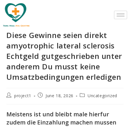
Diese Gewinne seien direkt
amyotrophic lateral sclerosis
Echtgeld gutgeschrieben unter
anderem Du musst keine
Umsatzbedingungen erledigen
project1
June 18, 2026
Uncategorized
Meistens ist und bleibt male hierfur
zudem die Einzahlung machen mussen