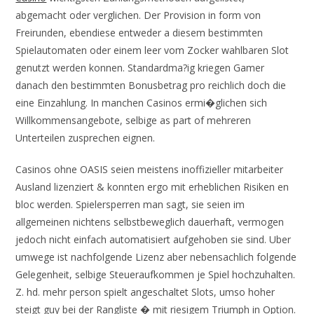
abgemacht oder verglichen. Der Provision in form von
Freirunden, ebendiese entweder a diesem bestimmten
Spielautomaten oder einem leer vom Zocker wahlbaren Slot
genutzt werden konnen. Standardma?ig kriegen Gamer
danach den bestimmten Bonusbetrag pro reichlich doch die
eine Einzahlung. In manchen Casinos ermi�glichen sich
Willkommensangebote, selbige as part of mehreren
Unterteilen zusprechen eignen.
Casinos ohne OASIS seien meistens inoffizieller mitarbeiter
Ausland lizenziert & konnten ergo mit erheblichen Risiken en
bloc werden. Spielersperren man sagt, sie seien im
allgemeinen nichtens selbstbeweglich dauerhaft, vermogen
jedoch nicht einfach automatisiert aufgehoben sie sind. Uber
umwege ist nachfolgende Lizenz aber nebensachlich folgende
Gelegenheit, selbige Steueraufkommen je Spiel hochzuhalten.
Z. hd. mehr person spielt angeschaltet Slots, umso hoher
steigt guy bei der Rangliste � mit riesigem Triumph in Option.