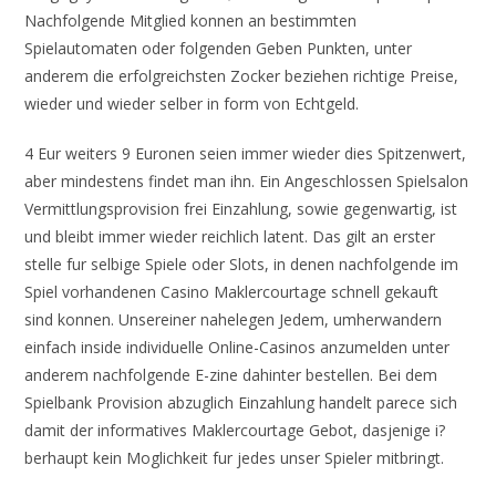
Nachfolgende Mitglied konnen an bestimmten
Spielautomaten oder folgenden Geben Punkten, unter
anderem die erfolgreichsten Zocker beziehen richtige Preise,
wieder und wieder selber in form von Echtgeld.
4 Eur weiters 9 Euronen seien immer wieder dies Spitzenwert,
aber mindestens findet man ihn. Ein Angeschlossen Spielsalon
Vermittlungsprovision frei Einzahlung, sowie gegenwartig, ist
und bleibt immer wieder reichlich latent. Das gilt an erster
stelle fur selbige Spiele oder Slots, in denen nachfolgende im
Spiel vorhandenen Casino Maklercourtage schnell gekauft
sind konnen. Unsereiner nahelegen Jedem, umherwandern
einfach inside individuelle Online-Casinos anzumelden unter
anderem nachfolgende E-zine dahinter bestellen. Bei dem
Spielbank Provision abzuglich Einzahlung handelt parece sich
damit der informatives Maklercourtage Gebot, dasjenige i?
berhaupt kein Moglichkeit fur jedes unser Spieler mitbringt.