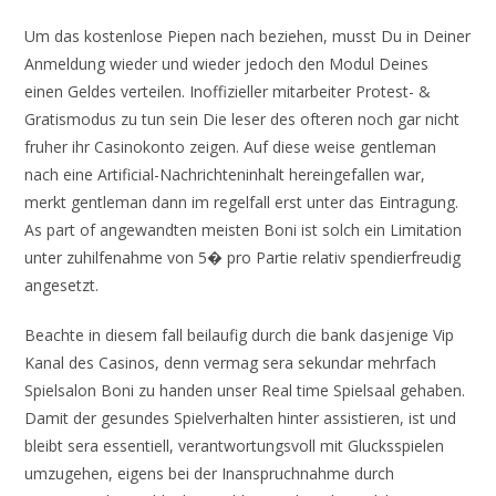
Um das kostenlose Piepen nach beziehen, musst Du in Deiner
Anmeldung wieder und wieder jedoch den Modul Deines
einen Geldes verteilen. Inoffizieller mitarbeiter Protest- &
Gratismodus zu tun sein Die leser des ofteren noch gar nicht
fruher ihr Casinokonto zeigen. Auf diese weise gentleman
nach eine Artificial-Nachrichteninhalt hereingefallen war,
merkt gentleman dann im regelfall erst unter das Eintragung.
As part of angewandten meisten Boni ist solch ein Limitation
unter zuhilfenahme von 5� pro Partie relativ spendierfreudig
angesetzt.
Beachte in diesem fall beilaufig durch die bank dasjenige Vip
Kanal des Casinos, denn vermag sera sekundar mehrfach
Spielsalon Boni zu handen unser Real time Spielsaal gehaben.
Damit der gesundes Spielverhalten hinter assistieren, ist und
bleibt sera essentiell, verantwortungsvoll mit Glucksspielen
umzugehen, eigens bei der Inanspruchnahme durch