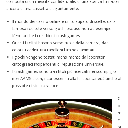
comodità di un mescita confidenziale, di una stanza fumatori
ancora di una cassetta disgiuntamente.
Il mondo dei casinò online è unito stipato di scelte, dalla
famosa roulette verso giochi escluso noti ad esempio il
Keno anche i cosiddetti crash games.
Questi titoli si basano verso ruote della carriera, dadi
colorati addirittura tabelloni luminosi animati.
I giochi vengono testati mensilmente da laboratori
crittografici indipendenti di reputazione universale.
I crash games sono tra i titoli più ricercati nei scompiglio
non AAMS sicuri, riconoscenza alla lei spontaneità anche al
possibile di vincita veloce.
C
o
rr
e
nt