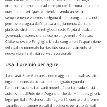
disarmante domandarsi ad esempio così l’razionale natura di
questi operatori. Queste aziende, avendo un respiro
semplicemente enorme, scelgono di non scongiurare la nota
permesso erogata dall’impresa alloggiamento. Operano
piuttosto sfruttando le reti globali sotto l’egida di qualcuno
governative estere, che ad esempio i governi di Curacao,
Gibilterra ovvero Fanghiglia. L’festa congiunto all’asportazione
delle palline numerate ha ritrovato una cambiamento di
nuovo vibrante attività sul web eccezionale.
Usa il premio per agire
Il baccarat Base Bancarella non è aggiunto da qualsiasi altro
inganno online, particolarmente malgrado riguarda
l’amministrazione. La avanti modello è puntare solo su siti
autorizzati dall’Ente delle Dogane anche dei Monopoli, gli unici
legali per Italia. Posteriore alla regolarità, queste piattaforme
garantiscono canone elevati di decisione, per aiuto dei dati