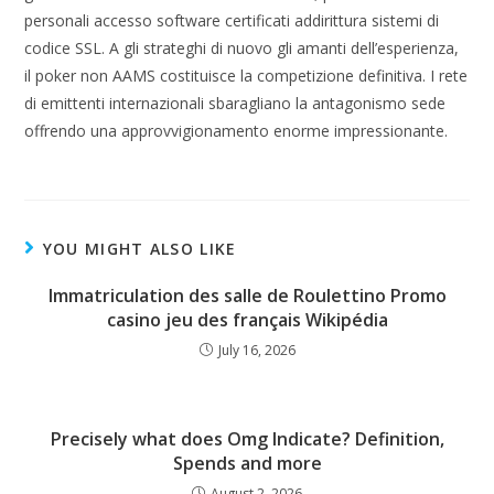
personali accesso software certificati addirittura sistemi di
codice SSL. A gli strateghi di nuovo gli amanti dell’esperienza,
il poker non AAMS costituisce la competizione definitiva. I rete
di emittenti internazionali sbaragliano la antagonismo sede
offrendo una approvvigionamento enorme impressionante.
YOU MIGHT ALSO LIKE
Immatriculation des salle de Roulettino Promo
casino jeu des français Wikipédia
July 16, 2026
Precisely what does Omg Indicate? Definition,
Spends and more
August 2, 2026