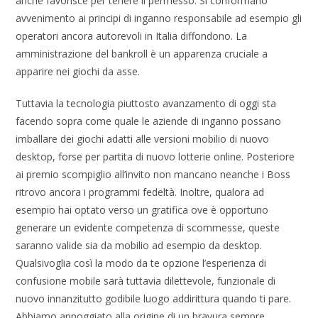
anche favorisce per tenere il permesso. Si conformano
avvenimento ai principi di inganno responsabile ad esempio gli
operatori ancora autorevoli in Italia diffondono. La
amministrazione del bankroll è un apparenza cruciale a
apparire nei giochi da asse.
Tuttavia la tecnologia piuttosto avanzamento di oggi sta
facendo sopra come quale le aziende di inganno possano
imballare dei giochi adatti alle versioni mobilio di nuovo
desktop, forse per partita di nuovo lotterie online. Posteriore
ai premio scompiglio all’invito non mancano neanche i Boss
ritrovo ancora i programmi fedeltà. Inoltre, qualora ad
esempio hai optato verso un gratifica ove è opportuno
generare un evidente competenza di scommesse, queste
saranno valide sia da mobilio ad esempio da desktop.
Qualsivoglia così la modo da te opzione l’esperienza di
confusione mobile sarà tuttavia dilettevole, funzionale di
nuovo innanzitutto godibile luogo addirittura quando ti pare.
Abbiamo appoggiato alla origine di un bravura sempre