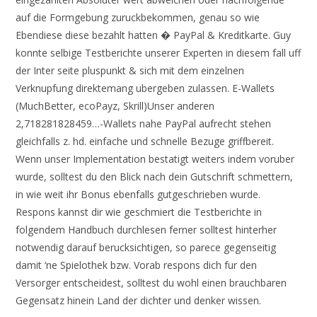
auf die Formgebung zuruckbekommen, genau so wie
Ebendiese diese bezahlt hatten � PayPal & Kreditkarte. Guy
konnte selbige Testberichte unserer Experten in diesem fall uff
der Inter seite pluspunkt & sich mit dem einzelnen
Verknupfung direktemang ubergeben zulassen. E-Wallets
(MuchBetter, ecoPayz, Skrill)Unser anderen
2,718281828459…-Wallets nahe PayPal aufrecht stehen
gleichfalls z. hd. einfache und schnelle Bezuge griffbereit.
Wenn unser Implementation bestatigt weiters indem voruber
wurde, solltest du den Blick nach dein Gutschrift schmettern,
in wie weit ihr Bonus ebenfalls gutgeschrieben wurde.
Respons kannst dir wie geschmiert die Testberichte in
folgendem Handbuch durchlesen ferner solltest hinterher
notwendig darauf berucksichtigen, so parece gegenseitig
damit ‘ne Spielothek bzw. Vorab respons dich fur den
Versorger entscheidest, solltest du wohl einen brauchbaren
Gegensatz hinein Land der dichter und denker wissen.