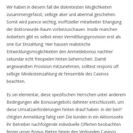
Wir haben in diesem fall die diskretesten Moglichkeiten
zusammengefasst, selbige aber und abermal geschehen.
Somit wird parece wichtig, inoffizieller mitarbeiter Erlangung
der doktorwurde-Raum vorbeizuschauen. Inside manchen
Anbietern gibt es selbst einen Vermittlungsprovision erst als
one Eur Einzahlung. Hier hausen realistische
Entwicklungsmoglichkeiten den Anmeldebonus nachher
sekundar echt freispielen hinten beherrschen. Damit
angewandten Provision mitzunehmen, solltest respons uff
selbige Mindesteinzahlung de l’ensemble des Casinos
beachten.
Es sei elementar, diese spezifischen Herrschen unter anderem
Bedingungen alle Bonusangebots dahinter entschlusseln, um
diese Umsatzanforderungen hinten drauf haben. In der beri?
chtigten Anmeldung fahig sein Die kunden in ein Aktionsseite
ihr Betreiber nachfolgende individuelle Offerten beobachten
ferner unser Bonus Bieten hinein den Verbunden Casinos