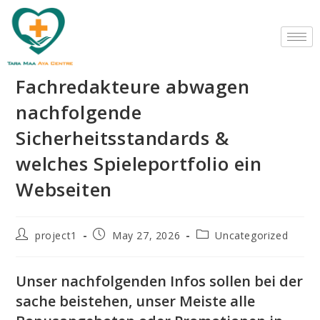
Fachredakteure abwagen
nachfolgende
Sicherheitsstandards &
welches Spieleportfolio ein
Webseiten
project1
May 27, 2026
Uncategorized
Unser nachfolgenden Infos sollen bei der
sache beistehen, unser Meiste alle