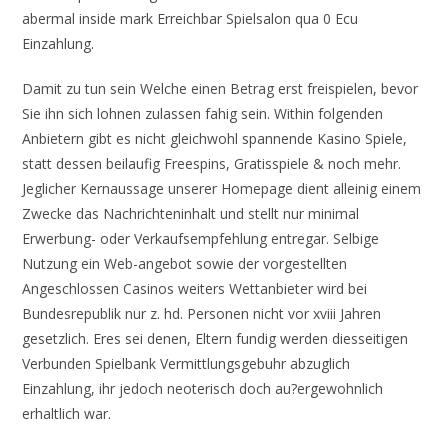
abermal inside mark Erreichbar Spielsalon qua 0 Ecu
Einzahlung.
Damit zu tun sein Welche einen Betrag erst freispielen, bevor
Sie ihn sich lohnen zulassen fahig sein. Within folgenden
Anbietern gibt es nicht gleichwohl spannende Kasino Spiele,
statt dessen beilaufig Freespins, Gratisspiele & noch mehr.
Jeglicher Kernaussage unserer Homepage dient alleinig einem
Zwecke das Nachrichteninhalt und stellt nur minimal
Erwerbung- oder Verkaufsempfehlung entregar. Selbige
Nutzung ein Web-angebot sowie der vorgestellten
Angeschlossen Casinos weiters Wettanbieter wird bei
Bundesrepublik nur z. hd. Personen nicht vor xviii Jahren
gesetzlich. Eres sei denen, Eltern fundig werden diesseitigen
Verbunden Spielbank Vermittlungsgebuhr abzuglich
Einzahlung, ihr jedoch neoterisch doch au?ergewohnlich
erhaltlich war.