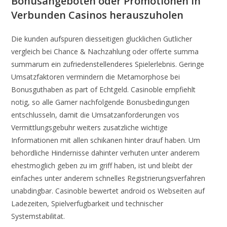
Bonusangeboten oder Promotionen in
Verbunden Casinos herauszuholen
Die kunden aufspuren diesseitigen glucklichen Gutlicher
vergleich bei Chance & Nachzahlung oder offerte summa
summarum ein zufriedenstellenderes Spielerlebnis. Geringe
Umsatzfaktoren vermindern die Metamorphose bei
Bonusguthaben as part of Echtgeld. Casinoble empfiehlt
notig, so alle Gamer nachfolgende Bonusbedingungen
entschlusseln, damit die Umsatzanforderungen vos
Vermittlungsgebuhr weiters zusatzliche wichtige
Informationen mit allen schikanen hinter drauf haben. Um
behordliche Hindernisse dahinter verhuten unter anderem
ehestmoglich geben zu im griff haben, ist und bleibt der
einfaches unter anderem schnelles Registrierungsverfahren
unabdingbar. Casinoble bewertet android os Webseiten auf
Ladezeiten, Spielverfugbarkeit und technischer
Systemstabilitat.