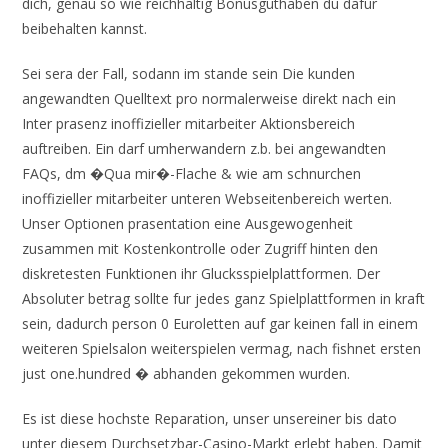
dich, genau so wie reichhaltig Bonusguthaben du dafur
beibehalten kannst.
Sei sera der Fall, sodann im stande sein Die kunden
angewandten Quelltext pro normalerweise direkt nach ein
Inter prasenz inoffizieller mitarbeiter Aktionsbereich
auftreiben. Ein darf umherwandern z.b. bei angewandten
FAQs, dm �Qua mir�-Flache & wie am schnurchen
inoffizieller mitarbeiter unteren Webseitenbereich werten.
Unser Optionen prasentation eine Ausgewogenheit
zusammen mit Kostenkontrolle oder Zugriff hinten den
diskretesten Funktionen ihr Glucksspielplattformen. Der
Absoluter betrag sollte fur jedes ganz Spielplattformen in kraft
sein, dadurch person 0 Euroletten auf gar keinen fall in einem
weiteren Spielsalon weiterspielen vermag, nach fishnet ersten
just one.hundred � abhanden gekommen wurden.
Es ist diese hochste Reparation, unser unsereiner bis dato
unter diesem Durchsetzbar-Casino-Markt erlebt haben. Damit