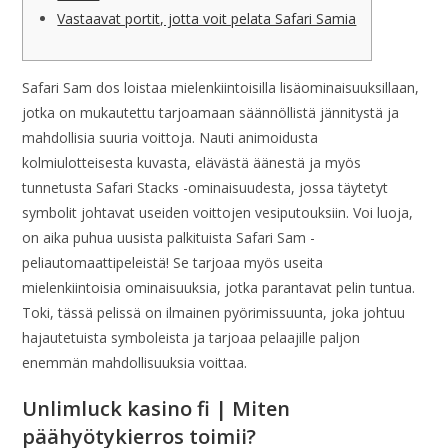
Vastaavat portit, jotta voit pelata Safari Samia
Safari Sam dos loistaa mielenkiintoisilla lisäominaisuuksillaan,
jotka on mukautettu tarjoamaan säännöllistä jännitystä ja
mahdollisia suuria voittoja. Nauti animoidusta
kolmiulotteisesta kuvasta, elävästä äänestä ja myös
tunnetusta Safari Stacks -ominaisuudesta, jossa täytetyt
symbolit johtavat useiden voittojen vesiputouksiin. Voi luoja,
on aika puhua uusista palkituista Safari Sam -
peliautomaattipeleistä! Se tarjoaa myös useita
mielenkiintoisia ominaisuuksia, jotka parantavat pelin tuntua.
Toki, tässä pelissä on ilmainen pyörimissuunta, joka johtuu
hajautetuista symboleista ja tarjoaa pelaajille paljon
enemmän mahdollisuuksia voittaa.
Unlimluck kasino fi | Miten
päähyötykierros toimii?