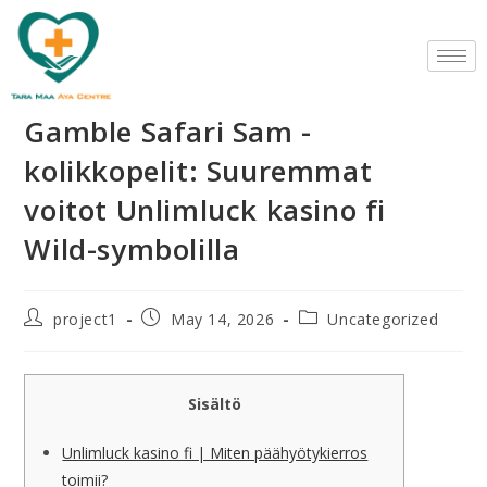
Gamble Safari Sam -
kolikkopelit: Suuremmat
voitot Unlimluck kasino fi
Wild-symbolilla
project1
May 14, 2026
Uncategorized
Sisältö
Unlimluck kasino fi | Miten päähyötykierros
toimii?