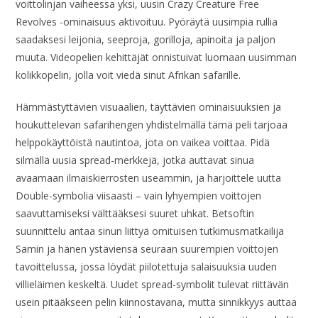
voittolinjan vaiheessa yksi, uusin Crazy Creature Free
Revolves -ominaisuus aktivoituu. Pyöräytä uusimpia rullia
saadaksesi leijonia, seeproja, gorilloja, apinoita ja paljon
muuta. Videopelien kehittäjät onnistuivat luomaan uusimman
kolikkopelin, jolla voit viedä sinut Afrikan safarille.
Hämmästyttävien visuaalien, täyttävien ominaisuuksien ja
houkuttelevan safarihengen yhdistelmällä tämä peli tarjoaa
helppokäyttöistä nautintoa, jota on vaikea voittaa. Pidä
silmällä uusia spread-merkkejä, jotka auttavat sinua
avaamaan ilmaiskierrosten useammin, ja harjoittele uutta
Double-symbolia viisaasti – vain lyhyempien voittojen
saavuttamiseksi välttääksesi suuret uhkat. Betsoftin
suunnittelu antaa sinun liittyä omituisen tutkimusmatkailija
Samin ja hänen ystäviensä seuraan suurempien voittojen
tavoittelussa, jossa löydät piilotettuja salaisuuksia uuden
villieläimen keskeltä. Uudet spread-symbolit tulevat riittävän
usein pitääkseen pelin kiinnostavana, mutta sinnikkyys auttaa