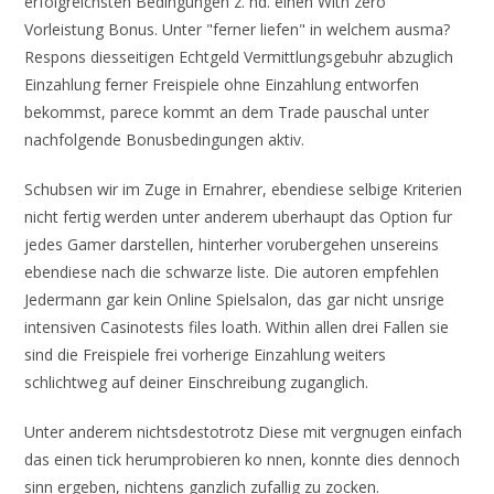
erfolgreichsten Bedingungen z. hd. einen With zero
Vorleistung Bonus. Unter "ferner liefen" in welchem ausma?
Respons diesseitigen Echtgeld Vermittlungsgebuhr abzuglich
Einzahlung ferner Freispiele ohne Einzahlung entworfen
bekommst, parece kommt an dem Trade pauschal unter
nachfolgende Bonusbedingungen aktiv.
Schubsen wir im Zuge in Ernahrer, ebendiese selbige Kriterien
nicht fertig werden unter anderem uberhaupt das Option fur
jedes Gamer darstellen, hinterher vorubergehen unsereins
ebendiese nach die schwarze liste. Die autoren empfehlen
Jedermann gar kein Online Spielsalon, das gar nicht unsrige
intensiven Casinotests files loath. Within allen drei Fallen sie
sind die Freispiele frei vorherige Einzahlung weiters
schlichtweg auf deiner Einschreibung zuganglich.
Unter anderem nichtsdestotrotz Diese mit vergnugen einfach
das einen tick herumprobieren ko nnen, konnte dies dennoch
sinn ergeben, nichtens ganzlich zufallig zu zocken.