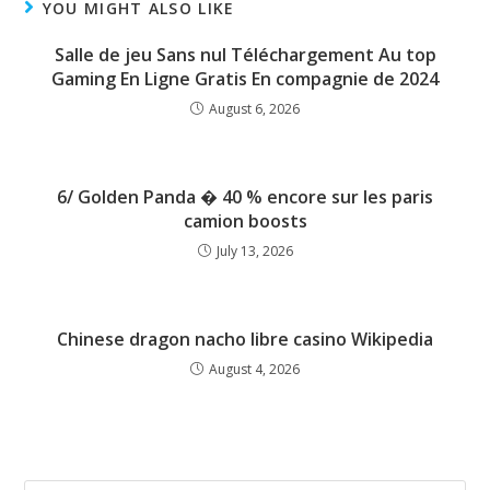
YOU MIGHT ALSO LIKE
Salle de jeu Sans nul Téléchargement Au top
Gaming En Ligne Gratis En compagnie de 2024
August 6, 2026
6/ Golden Panda � 40 % encore sur les paris
camion boosts
July 13, 2026
Chinese dragon nacho libre casino Wikipedia
August 4, 2026