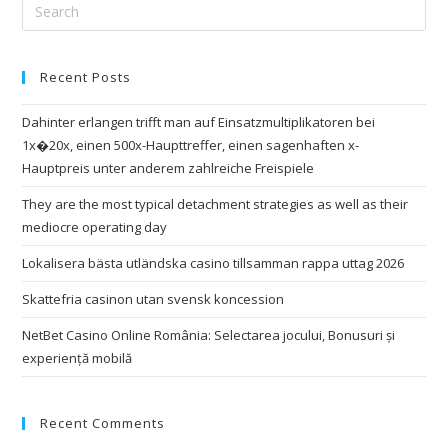
Recent Posts
Dahinter erlangen trifft man auf Einsatzmultiplikatoren bei
1x�20x, einen 500x-Haupttreffer, einen sagenhaften x-
Hauptpreis unter anderem zahlreiche Freispiele
They are the most typical detachment strategies as well as their
mediocre operating day
Lokalisera bästa utländska casino tillsamman rappa uttag 2026
Skattefria casinon utan svensk koncession
NetBet Casino Online România: Selectarea jocului, Bonusuri și
experiență mobilă
Recent Comments