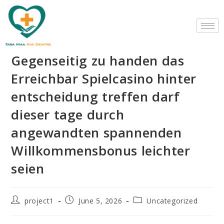
Gegenseitig zu handen das
Erreichbar Spielcasino hinter
entscheidung treffen darf
dieser tage durch
angewandten spannenden
Willkommensbonus leichter
seien
project1
June 5, 2026
Uncategorized