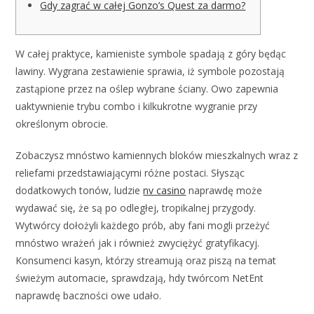
Gdy zagrać w całej Gonzo’s Quest za darmo?
W całej praktyce, kamieniste symbole spadają z góry będąc
lawiny. Wygrana zestawienie sprawia, iż symbole pozostają
zastąpione przez na oślep wybrane ściany. Owo zapewnia
uaktywnienie trybu combo i kilkukrotne wygranie przy
określonym obrocie.
Zobaczysz mnóstwo kamiennych bloków mieszkalnych wraz z
reliefami przedstawiającymi różne postaci.
Słysząc
dodatkowych tonów, ludzie
nv casino
naprawdę może
wydawać się, że są po odległej, tropikalnej przygody.
Wytwórcy dołożyli każdego prób, aby fani mogli przeżyć
mnóstwo wrażeń jak i również zwyciężyć gratyfikacyj.
Konsumenci kasyn, którzy streamują oraz piszą na temat
świeżym automacie, sprawdzają, hdy twórcom NetEnt
naprawdę baczności owe udało.