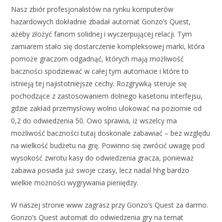
Nasz zbiór profesjonalistów na rynku komputerów
hazardowych dokładnie zbadał automat Gonzo’s Quest,
ażeby złożyć fanom solidnej i wyczerpującej relacji. Tym
zamiarem stało się dostarczenie kompleksowej marki, która
pomoże graczom odgadnąć, których mają możliwość
baczności spodziewać w całej tym automacie i które to
istnieją tej najistotniejsze cechy. Rozgrywką steruje się
pochodzące z zastosowaniem dolnego kasetonu interfejsu,
gdzie zakład przemysłowy wolno ulokować na poziomie od
0,2 do odwiedzenia 50. Owo sprawia, iż wszelcy ma
możliwość baczności tutaj doskonale zabawiać – bez względu
na wielkość budżetu na grę. Powinno się zwrócić uwagę pod
wysokość zwrotu kasy do odwiedzenia gracza, ponieważ
zabawa posiada już swoje czasy, lecz nadal hhg bardzo
wielkie możności wygrywania pieniędzy.
W naszej stronie www zagrasz przy Gonzo’s Quest za darmo.
Gonzo’s Quest automat do odwiedzenia gry na temat