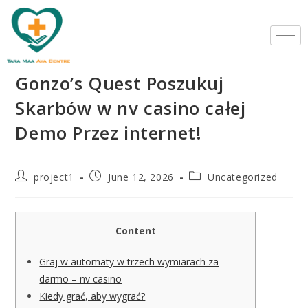
Gonzo’s Quest Poszukuj
Skarbów w nv casino całej
Demo Przez internet!
project1
June 12, 2026
Uncategorized
Content
Graj w automaty w trzech wymiarach za
darmo – nv casino
Kiedy grać, aby wygrać?