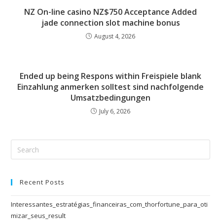
NZ On-line casino NZ$750 Acceptance Added
jade connection slot machine bonus
August 4, 2026
Ended up being Respons within Freispiele blank
Einzahlung anmerken solltest sind nachfolgende
Umsatzbedingungen
July 6, 2026
Recent Posts
Interessantes_estratégias_financeiras_com_thorfortune_para_oti
mizar_seus_result