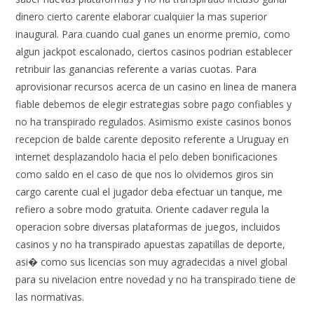
dinero cierto carente elaborar cualquier la mas superior
inaugural. Para cuando cual ganes un enorme premio, como
algun jackpot escalonado, ciertos casinos podrian establecer
retribuir las ganancias referente a varias cuotas. Para
aprovisionar recursos acerca de un casino en linea de manera
fiable debemos de elegir estrategias sobre pago confiables y
no ha transpirado regulados. Asimismo existe casinos bonos
recepcion de balde carente deposito referente a Uruguay en
internet desplazandolo hacia el pelo deben bonificaciones
como saldo en el caso de que nos lo olvidemos giros sin
cargo carente cual el jugador deba efectuar un tanque, me
refiero a sobre modo gratuita. Oriente cadaver regula la
operacion sobre diversas plataformas de juegos, incluidos
casinos y no ha transpirado apuestas zapatillas de deporte,
asi� como sus licencias son muy agradecidas a nivel global
para su nivelacion entre novedad y no ha transpirado tiene de
las normativas.