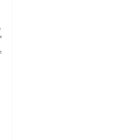
e
x
t