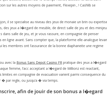
ition sur les autres moyens de paiement, Flexepin , ! Cashlib se
jon, il se specialise au niveau des jeux de monaie un brin ou expertis
s, des jeux a l�egard de meuble, de direct salle de jeu et des minijeu
s s dans salle de jeu, et je vous rassure, en compagnie de penser
s en ligne avant. Sans compter que, la plateforme elle-analogue levan
i les membres ont l’assurance de la bonne diaphaneite une regime
 ou avec la
Bonus Sans Depot Casino FR
pratique des jeux a l�egard
haque femme, l’acc acceptant a l�egard de Millionz est reactant,
. Les limites en compagnie de evacuation varient parmi consequence du
 � par regle, ou jusqu’a � via temps.
nscrire, afin de jouir de son bonus a l�egard