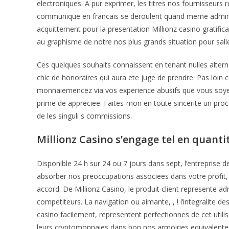
electroniques. A pur exprimer, les titres nos fournisseurs r
communique en francais se deroulent quand meme admires. I
acquittement pour la presentation Millionz casino gratific
au graphisme de notre nos plus grands situation pour salle
Ces quelques souhaits connaissent en tenant nulles alter
chic de honoraires qui aura ete juge de prendre. Pas loin c
monnaiemencez via vos experience abusifs que vous soyez
prime de appreciee. Faites-mon en toute sincerite un proc
de les singuli s commissions.
Millionz Casino s’engage tel en quantit
Disponible 24 h sur 24 ou 7 jours dans sept, l’entreprise d
absorber nos preoccupations associees dans votre profit,
accord. De Millionz Casino, le produit client represente a
competiteurs. La navigation ou aimante, , ! l’integralite 
casino facilement, representent perfectionnes de cet utili
leurs cryptomonnaies dans bon nos armoiries equivalentes