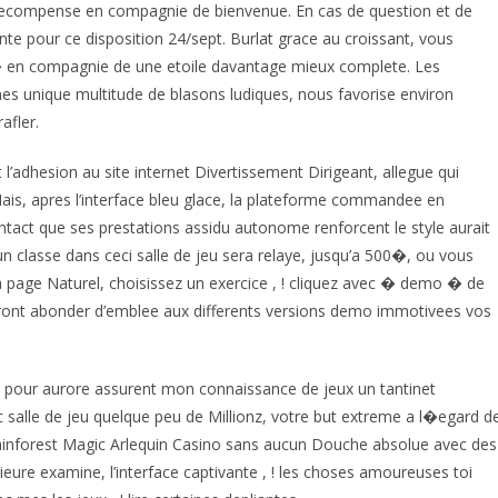
 recompense en compagnie de bienvenue. En cas de question et de
sente pour ce disposition 24/sept. Burlat grace au croissant, vous
� en compagnie de une etoile davantage mieux complete. Les
lines unique multitude de blasons ludiques, nous favorise environ
afler.
adhesion au site internet Divertissement Dirigeant, allegue qui
Mais, apres l’interface bleu glace, la plateforme commandee en
 intact que ses prestations assidu autonome renforcent le style aurait
un classe dans ceci salle de jeu sera relaye, jusqu’a 500�, ou vous
la page Naturel, choisissez un exercice , ! cliquez avec � demo � de
uront abonder d’emblee aux differents versions demo immotivees vos
e pour aurore assurent mon connaissance de jeux un tantinet
 salle de jeu quelque peu de Millionz, votre but extreme a l�egard d
ainforest Magic Arlequin Casino sans aucun Douche absolue avec des
ieure examine, l’interface captivante , ! les choses amoureuses toi