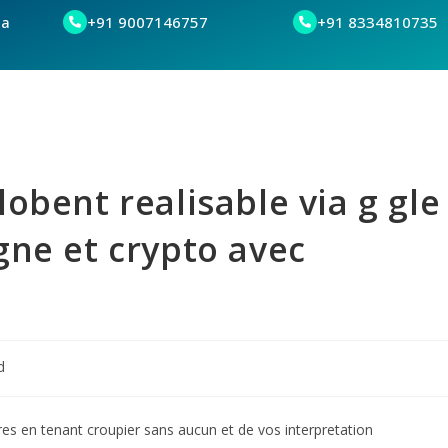
ta
+91 9007146757
+91 8334810735
 us
Aya service
Domestic Helper
Nurse Service
obent realisable via g gle
gne et crypto avec
d
tres en tenant croupier sans aucun et de vos interpretation