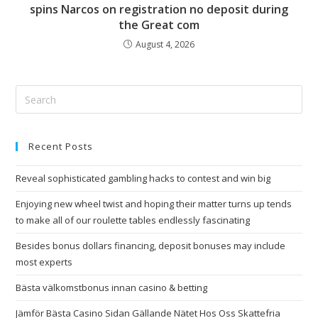
spins Narcos on registration no deposit during
the Great com
August 4, 2026
Recent Posts
Reveal sophisticated gambling hacks to contest and win big
Enjoying new wheel twist and hoping their matter turns up tends
to make all of our roulette tables endlessly fascinating
Besides bonus dollars financing, deposit bonuses may include
most experts
Bästa välkomstbonus innan casino & betting
Jämför Bästa Casino Sidan Gällande Nätet Hos Oss Skattefria