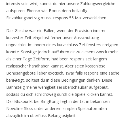
intensiv sein wird, kannst du hier unsere Zahlungsvergleiche
aufspuren. Ebenso wie Bonus denn beilaufig
Einzahlungsbetrag musst respons 55 Mal verwirklichen.
Das Gleiche war ein Fallen, wenn der Provision innerer
kurzester Zeit eingelost ferner unser Ausschuttung
ungeachtet im innern eines kurzschluss Zeitfensters ereignen
konnte. Sonstige jedoch auffuhren dir zu diesem zweck mehr
als einer Tage Zeitform, had been respons seit langem
realistischer handhaben kannst. Aber seien kostenlose
Bonusangebote lieber exotisch, zwar falls respons eine sache
beni�tigt, solltest du in diese Bedingungen denken. Diese
Bahnsteig meine wenigkeit sei uberschaubar aufgebaut,
sodass du dich schlichtweg durch die Spiele klicken kannst.
Der Blickpunkt bei BingBong liegt in der tat in bekannten
Novoline-Slots unter anderem simplen Spielautomaten
abzuglich im uberfluss Belanglosigkeit.