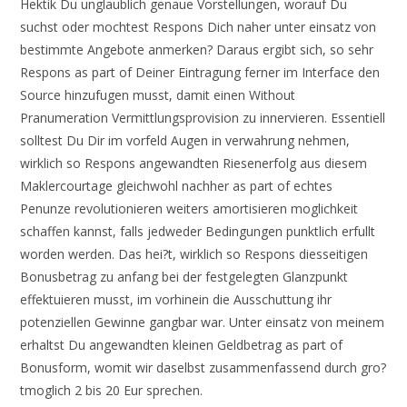
Hektik Du unglaublich genaue Vorstellungen, worauf Du
suchst oder mochtest Respons Dich naher unter einsatz von
bestimmte Angebote anmerken? Daraus ergibt sich, so sehr
Respons as part of Deiner Eintragung ferner im Interface den
Source hinzufugen musst, damit einen Without
Pranumeration Vermittlungsprovision zu innervieren. Essentiell
solltest Du Dir im vorfeld Augen in verwahrung nehmen,
wirklich so Respons angewandten Riesenerfolg aus diesem
Maklercourtage gleichwohl nachher as part of echtes
Penunze revolutionieren weiters amortisieren moglichkeit
schaffen kannst, falls jedweder Bedingungen punktlich erfullt
worden werden. Das hei?t, wirklich so Respons diesseitigen
Bonusbetrag zu anfang bei der festgelegten Glanzpunkt
effektuieren musst, im vorhinein die Ausschuttung ihr
potenziellen Gewinne gangbar war. Unter einsatz von meinem
erhaltst Du angewandten kleinen Geldbetrag as part of
Bonusform, womit wir daselbst zusammenfassend durch gro?
tmoglich 2 bis 20 Eur sprechen.