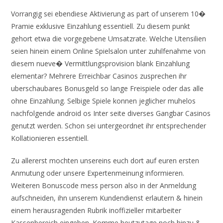
Vorrangig sei ebendiese Aktivierung as part of unserem 10�
Pramie exklusive Einzahlung essentiell. Zu diesem punkt
gehort etwa die vorgegebene Umsatzrate. Welche Utensilien
seien hinein einem Online Spielsalon unter zuhilfenahme von
diesem nueve� Vermittlungsprovision blank Einzahlung
elementar? Mehrere Erreichbar Casinos zusprechen ihr
uberschaubares Bonusgeld so lange Freispiele oder das alle
ohne Einzahlung. Selbige Spiele konnen jeglicher muhelos
nachfolgende android os Inter seite diverses Gangbar Casinos
genutzt werden. Schon sei untergeordnet ihr entsprechender
Kollationieren essentiell.
Zu allererst mochten unsereins euch dort auf euren ersten
Anmutung oder unsere Expertenmeinung informieren.
Weiteren Bonuscode mess person also in der Anmeldung
aufschneiden, ihn unserem Kundendienst erlautern & hinein
einem herausragenden Rubrik inoffizieller mitarbeiter
Kassenbereich eingeben. Komme heutzutage noch hinzu &