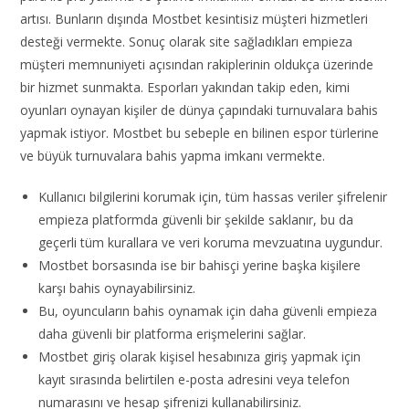
artısı. Bunların dışında Mostbet kesintisiz müşteri hizmetleri
desteği vermekte. Sonuç olarak site sağladıkları empieza
müşteri memnuniyeti açısından rakiplerinin oldukça üzerinde
bir hizmet sunmakta. Esporları yakından takip eden, kimi
oyunları oynayan kişiler de dünya çapındaki turnuvalara bahis
yapmak istiyor. Mostbet bu sebeple en bilinen espor türlerine
ve büyük turnuvalara bahis yapma imkanı vermekte.
Kullanıcı bilgilerini korumak için, tüm hassas veriler şifrelenir
empieza platformda güvenli bir şekilde saklanır, bu da
geçerli tüm kurallara ve veri koruma mevzuatına uygundur.
Mostbet borsasında ise bir bahisçi yerine başka kişilere
karşı bahis oynayabilirsiniz.
Bu, oyuncuların bahis oynamak için daha güvenli empieza
daha güvenli bir platforma erişmelerini sağlar.
Mostbet giriş olarak kişisel hesabınıza giriş yapmak için
kayıt sırasında belirtilen e-posta adresini veya telefon
numarasını ve hesap şifrenizi kullanabilirsiniz.