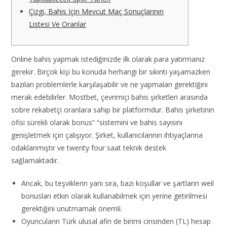
Çizgi, Bahis Için Mevcut Maç Sonuçlarının
Listesi Ve Oranlar
Online bahis yapmak istediğinizde ilk olarak para yatırmanız
gerekir. Birçok kişi bu konuda herhangi bir sıkıntı yaşamazken
bazıları problemlerle karşılaşabilir ve ne yapmaları gerektiğini
merak edebilirler. Mostbet, çevrimiçi bahis şirketleri arasında
sobre rekabetçi oranlara sahip bir platformdur. Bahis şirketinin
ofisi sürekli olarak bonus” “sistemini ve bahis sayısını
genişletmek için çalışıyor. Şirket, kullanıcılarının ihtiyaçlarına
odaklanmıştır ve twenty four saat teknik destek
sağlamaktadır.
Ancak, bu teşviklerin yanı sıra, bazı koşullar ve şartların weil
bonusları etkin olarak kullanabilmek için yerine getirilmesi
gerektiğini unutmamak önemli.
Oyuncuların Türk ulusal afin de birimi cinsinden (TL) hesap