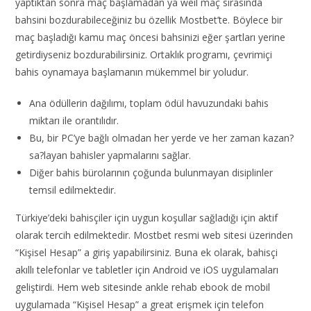
yaptıktan sonra maç başlamadan ya weil maç sırasında
bahsini bozdurabileceğiniz bu özellik Mostbet’te. Böylece bir
maç başladığı kamu maç öncesi bahsinizi eğer şartları yerine
getirdiyseniz bozdurabilirsiniz. Ortaklık programı, çevrimiçi
bahis oynamaya başlamanın mükemmel bir yoludur.
Ana ödüllerin dağılımı, toplam ödül havuzundaki bahis
miktarı ile orantılıdır.
Bu, bir PC’ye bağlı olmadan her yerde ve her zaman kazan?
sa?layan bahisler yapmalarını sağlar.
Diğer bahis bürolarının çoğunda bulunmayan disiplinler
temsil edilmektedir.
Türkiye’deki bahisçiler için uygun koşullar sağladığı için aktif
olarak tercih edilmektedir. Mostbet resmi web sitesi üzerinden
“Kişisel Hesap” a giriş yapabilirsiniz. Buna ek olarak, bahisçi
akıllı telefonlar ve tabletler için Android ve iOS uygulamaları
geliştirdi. Hem web sitesinde ankle rehab ebook de mobil
uygulamada “Kişisel Hesap” a great erişmek için telefon