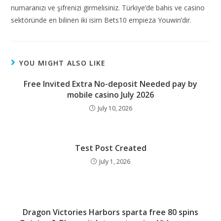
numaranızı ve şifrenizi girmelisiniz. Türkiye’de bahis ve casino
sektöründe en bilinen iki isim Bets10 empieza Youwin’dir.
YOU MIGHT ALSO LIKE
Free Invited Extra No-deposit Needed pay by
mobile casino July 2026
July 10, 2026
Test Post Created
July 1, 2026
Dragon Victories Harbors sparta free 80 spins