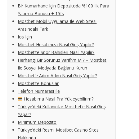
Bir Kumarhane Için Depozitoda %100 Ilk Para
Yatırma Bonusu + 15fs
Mostbet Mobil Uygulama Ile Web Sitesi
Arasındaki Fark
Ios Için
Mostbet Hesabınıza Nasıl Giriş Yapılır?
Mostbet’te Spor Bahisleri Nasıl Yapılır?
Herhangi Bir Sorunuz Varifr?n Mı? – Mostbet
Ile Sosyal Medyada Bağlantı Kurun
Mostbet’e Adım Adım Nasıl Giriş Yapılır?
Mostbet’te Bonuslar
Telefon Numarası Ile
Hesabıma Nasıl Pra Yükleyebilirim?
Türkiye’deki Kullanıcılar Mostbet’e Nasıl Giriş
Yapar?
Minimum Depozito
Türkiye’deki Resmi Mostbet Casino Sitesi
Hakkında