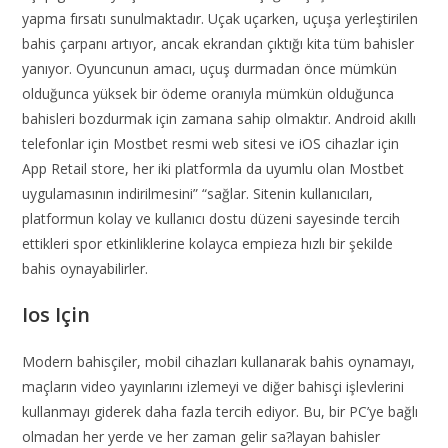
yapma fırsatı sunulmaktadır. Uçak uçarken, uçuşa yerleştirilen
bahis çarpanı artıyor, ancak ekrandan çıktığı kita tüm bahisler
yanıyor. Oyuncunun amacı, uçuş durmadan önce mümkün
olduğunca yüksek bir ödeme oranıyla mümkün olduğunca
bahisleri bozdurmak için zamana sahip olmaktır. Android akıllı
telefonlar için Mostbet resmi web sitesi ve iOS cihazlar için
App Retail store, her iki platformla da uyumlu olan Mostbet
uygulamasının indirilmesini” “sağlar. Sitenin kullanıcıları,
platformun kolay ve kullanıcı dostu düzeni sayesinde tercih
ettikleri spor etkinliklerine kolayca empieza hızlı bir şekilde
bahis oynayabilirler.
Ios Için
Modern bahisçiler, mobil cihazları kullanarak bahis oynamayı,
maçların video yayınlarını izlemeyi ve diğer bahisçi işlevlerini
kullanmayı giderek daha fazla tercih ediyor. Bu, bir PC’ye bağlı
olmadan her yerde ve her zaman gelir sa?layan bahisler