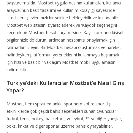
başvurulmalıdır. Mostbet uygulamasının kullanıcıları, kullanıcı
arayüzünün basit tasarımı ve kullanım kolaylığı sayesinde
istedikleri işlevleri hızlı bir şekilde belirleyebilir ve kullanabilir.
Mostbet web sitesini ziyaret ederek ve ‘Kaydol’ seçeneğini
seçerek bir Mostbet hesabı açabilirsiniz. Kayıt formunu kişisel
bilgilerinizle doldurun, ardından hesabınızı onaylamak için
talimatları izleyin. Bir Mostbet hesabı oluşturmak ve hareket
halindeyken platformun yeteneklerini kullanmaya başlamak
için hızlı ve basit bir yaklaşım Mostbet mobil uygulamasını
indirmektir.
Türkiye’deki Kullanıcılar Mostbet’e Nasıl Giriş
Yapar?
Mostbet, hem sprained ankle spor hem sobre spor dışı
etkinliklerde çok çeşitli bahis seçenekleri sunar. Oyuncular
futbol, tenis, hokey, basketbol, voleybol, F1 ve diğer yarışlar,
boks, kriket ve diğer sporlar üzerine bahis oynayabilirler.