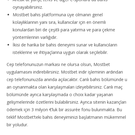
oynayabilirsiniz.
Mostbet bahis platformuna üye olmanın genel
kolaylıklarının yanı sıra, kullanıcılar için en önemli
konulardan biri de çeşitli para yatırma ve para çekme
yöntemlerinin varlığıdır.
İkisi de harika bir bahis deneyimi sunar ve kullanıcıların
isteklerine ve ihtiyaçlarına uygun olarak seçilebilir.
Cep telefonunuzun markası ne olursa olsun, Mostbet
uygulamasını indirebilirsiniz. Mostbet indir işleminin ardından
cep telefonunuzda anında açılacaktır. Canlı bahis bölümünde u
an oynanmakta olan karşılaşmaları izleyebilirsiniz. Canlı maç
bölümünde ayrıca karşılaşmada o choix kadar yaşanan
gelişmelerinde özetlerini bulabilirsiniz. Ayrıca sitenin kazançları
ödemek için 3 milyon €’luk bir assurée fonu bulunmakta. Bu
teklif Mostbet’teki bahis deneyiminizi başlatmanın mükemmel
bir yoludur.