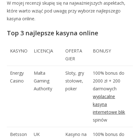
W mojej recenzji skupię się na najważniejszych aspektach,
które warto wziąć pod uwagę przy wyborze najlepszego
kasyna online.
Top 3 najlepsze kasyna online
KASYNO
LICENCJA
OFERTA
BONUSY
GIER
Energy
Malta
Sloty, gry
100% bonus do
Casino
Gaming
stołowe,
2000 zł + 200
Authority
poker
darmowych
wyplacalne
kasyna
internetowe blik
spinów
Betsson
UK
Kasyno na
100% bonus do