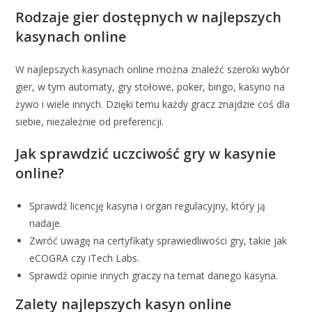
Rodzaje gier dostępnych w najlepszych
kasynach online
W najlepszych kasynach online można znaleźć szeroki wybór
gier, w tym automaty, gry stołowe, poker, bingo, kasyno na
żywo i wiele innych. Dzięki temu każdy gracz znajdzie coś dla
siebie, niezależnie od preferencji.
Jak sprawdzić uczciwość gry w kasynie
online?
Sprawdź licencję kasyna i organ regulacyjny, który ją
nadaje.
Zwróć uwagę na certyfikaty sprawiedliwości gry, takie jak
eCOGRA czy iTech Labs.
Sprawdź opinie innych graczy na temat danego kasyna.
Zalety najlepszych kasyn online