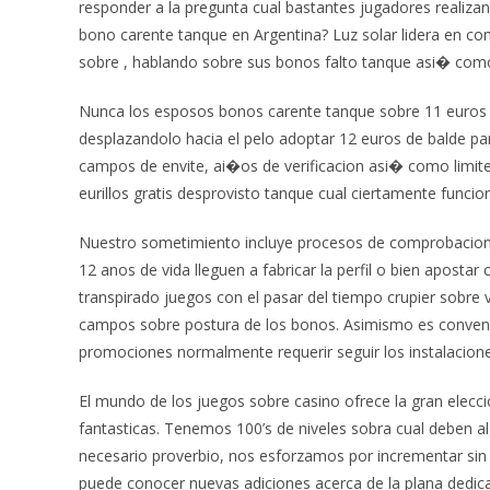
responder a la pregunta cual bastantes jugadores realiza
bono carente tanque en Argentina? Luz solar lidera en c
sobre , hablando sobre sus bonos falto tanque asi� com
Nunca los esposos bonos carente tanque sobre 11 euros ha
desplazandolo hacia el pelo adoptar 12 euros de balde pa
campos de envite, ai�os de verificacion asi� como limite
eurillos gratis desprovisto tanque cual ciertamente funci
Nuestro sometimiento incluye procesos de comprobacion
12 anos de vida lleguen a fabricar la perfil o bien aposta
transpirado juegos con el pasar del tiempo crupier sobre
campos sobre postura de los bonos. Asimismo es conveni
promociones normalmente requerir seguir los instalacione
El mundo de los juegos sobre casino ofrece la gran elecc
fantasticas. Tenemos 100’s de niveles sobra cual deben 
necesario proverbio, nos esforzamos por incrementar sin d
puede conocer nuevas adiciones acerca de la plana dedica