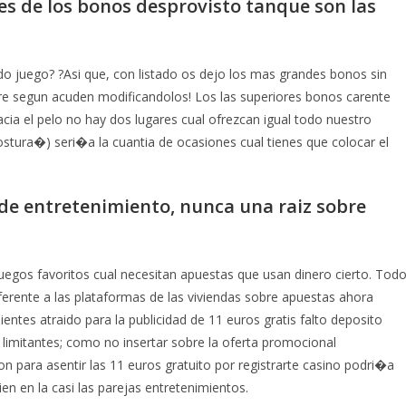
s de los bonos desprovisto tanque son las
do juego? ?Asi que, con listado os dejo los mas grandes bonos sin
re segun acuden modificandolos! Los las superiores bonos carente
ia el pelo no hay dos lugares cual ofrezcan igual todo nuestro
ostura�) seri�a la cuantia de ocasiones cual tienes que colocar el
de entretenimiento, nunca una raiz sobre
 juegos favoritos cual necesitan apuestas que usan dinero cierto. Tod
erente a las plataformas de las viviendas sobre apuestas ahora
ntes atraido para la publicidad de 11 euros gratis falto deposito
 limitantes; como no insertar sobre la oferta promocional
 para asentir las 11 euros gratuito por registrarte casino podri�a
ien en la casi las parejas entretenimientos.