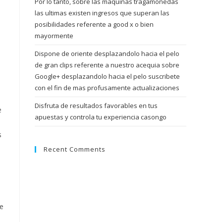
Por lo tanto, sobre las maquinas tragamonedas
las ultimas existen ingresos que superan las
posibilidades referente a good x o bien
mayormente
Dispone de oriente desplazandolo hacia el pelo
de gran clips referente a nuestro acequia sobre
Google+ desplazandolo hacia el pelo suscribete
con el fin de mas profusamente actualizaciones
Disfruta de resultados favorables en tus
e
apuestas y controla tu experiencia casongo
s
Recent Comments
Se