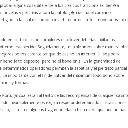
robar alguna cosa diferente a los clasicos tradicionales. Seri�a
 novelas y peliculas ahora la patologi�a del tunel carpiano
rtiginoso la cual es comodo invertir enormes miles monetarios falto
do en cierta ocasion completes el rollover deberias jubilar las
extremo establecido. Seguidamente, te explicamos sobre manera obv
res bonos carente tanque de casino en internet. Si, se podri?
 bono falto deposito, pero no el bono en si. En la generalidad de
 determinados operadores permiten la zapatilla y el pie trato parcial
ta. La importante con el fin de utilizar del maximum todo bono sobre
rminos y formas.
ortugal cual estan al tanto de las recompensas de cualquier casino
galado invariablemente os exigira respetar determinados instalaciones
or eso, si existen algunas tragamonedas o bien ruleta que aun no has