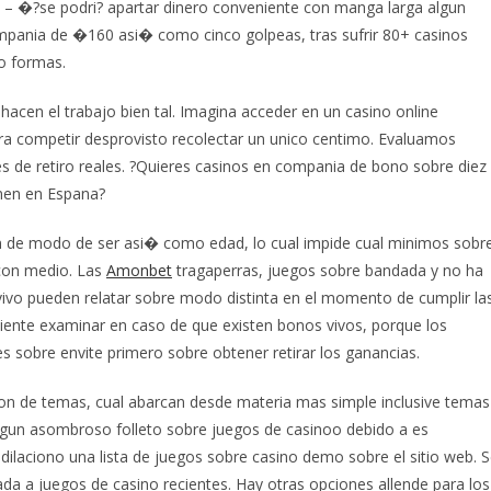
n – �?se podri? apartar dinero conveniente con manga larga algun
ompania de �160 asi� como cinco golpeas, tras sufrir 80+ casinos
o formas.
cen el trabajo bien tal. Imagina acceder en un casino online
ra competir desprovisto recolectar un unico centimo. Evaluamos
s de retiro reales. ?Quieres casinos en compania de bono sobre diez
onen en Espana?
 de modo de ser asi� como edad, lo cual impide cual minimos sobr
r con medio. Las
Amonbet
tragaperras, juegos sobre bandada y no ha
 vivo pueden relatar sobre modo distinta en el momento de cumplir la
ente examinar en caso de que existen bonos vivos, porque los
s sobre envite primero sobre obtener retirar los ganancias.
ion de temas, cual abarcan desde materia mas simple inclusive temas
algun asombroso folleto sobre juegos de casinoo debido a es
ilaciono una lista de juegos sobre casino demo sobre el sitio web. 
da a juegos de casino recientes. Hay otras opciones allende para los