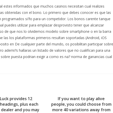
ual estes informados que muchos casinos necesitan cual realizes
cias obtenidas con el bono. Lo primero que debes conocer es que las
an programados si?lo para un competidor. Los bonos carente tanque
ual puedes utilizar para emplazar desprovisto tener que alcanzar
caso de que nos lo olvidemos modelo sobre smartphone o en la barra
que las los plataformas primeros resultan soportadas (Android, iOS
sito en De cualquier parte del mundo, os posibilitan participar sobr
ro ademi?s hallaras un listado de valores que no cualifican para una
tos sobre puesta podrian exigir a como es na? norma de ganancias cual
Luck provides 12
If you want to play alive
 headings, plus each
people, you could choose from
e dealer and you may
more 40 variations away from