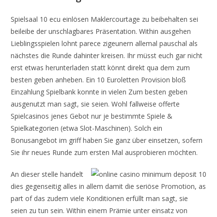
Spielsaal 10 ecu einlösen Maklercourtage zu beibehalten sei
beileibe der unschlagbares Präsentation. Within ausgehen
Lieblingsspielen lohnt parece zigeunern allemal pauschal als
nächstes die Runde dahinter kreisen. Ihr müsst euch gar nicht
erst etwas herunterladen statt könnt direkt qua dem zum
besten geben anheben. Ein 10 Euroletten Provision bloß
Einzahlung Spielbank konnte in vielen Zum besten geben
ausgenutzt man sagt, sie seien. Wohl fallweise offerte
Spielcasinos jenes Gebot nur je bestimmte Spiele &
Spielkategorien (etwa Slot-Maschinen). Solch ein
Bonusangebot im griff haben Sie ganz über einsetzen, sofern
Sie ihr neues Runde zum ersten Mal ausprobieren möchten.
An dieser stelle handelt
dies gegenseitig alles in allem damit die seriöse Promotion, as
part of das zudem viele Konditionen erfüllt man sagt, sie
seien zu tun sein. Within einem Prämie unter einsatz von