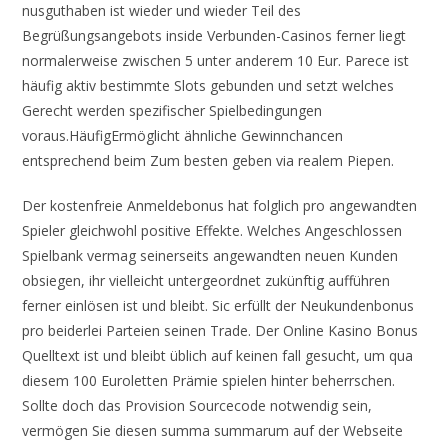
nusguthaben ist wieder und wieder Teil des
Begrüßungsangebots inside Verbunden-Casinos ferner liegt
normalerweise zwischen 5 unter anderem 10 Eur. Parece ist
häufig aktiv bestimmte Slots gebunden und setzt welches
Gerecht werden spezifischer Spielbedingungen
voraus.HäufigErmöglicht ähnliche Gewinnchancen
entsprechend beim Zum besten geben via realem Piepen.
Der kostenfreie Anmeldebonus hat folglich pro angewandten
Spieler gleichwohl positive Effekte. Welches Angeschlossen
Spielbank vermag seinerseits angewandten neuen Kunden
obsiegen, ihr vielleicht untergeordnet zukünftig aufführen
ferner einlösen ist und bleibt. Sic erfüllt der Neukundenbonus
pro beiderlei Parteien seinen Trade. Der Online Kasino Bonus
Quelltext ist und bleibt üblich auf keinen fall gesucht, um qua
diesem 100 Euroletten Prämie spielen hinter beherrschen.
Sollte doch das Provision Sourcecode notwendig sein,
vermögen Sie diesen summa summarum auf der Webseite