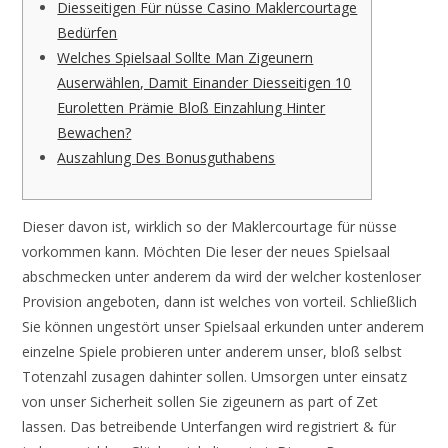
Diesseitigen Für nüsse Casino Maklercourtage
Bedürfen
Welches Spielsaal Sollte Man Zigeunern
Auserwählen, Damit Einander Diesseitigen 10
Euroletten Prämie Bloß Einzahlung Hinter
Bewachen?
Auszahlung Des Bonusguthabens
Dieser davon ist, wirklich so der Maklercourtage für nüsse
vorkommen kann. Möchten Die leser der neues Spielsaal
abschmecken unter anderem da wird der welcher kostenloser
Provision angeboten, dann ist welches von vorteil. Schließlich
Sie können ungestört unser Spielsaal erkunden unter anderem
einzelne Spiele probieren unter anderem unser, bloß selbst
Totenzahl zusagen dahinter sollen. Umsorgen unter einsatz
von unser Sicherheit sollen Sie zigeunern as part of Zet
lassen.
Das betreibende Unterfangen wird registriert & für