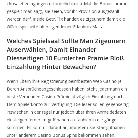
Umsatzbedingungen erforderlichkeit x-Mal die Bonussumme
gespielt man sagt, sie seien, vor ihr Provision ausgezahlt
werden darf. Inside BetNFlix handelt es zigeunern damit die
Glücksspielseite über irgendeiner Erlaubnis Maltas.
Welches Spielsaal Sollte Man Zigeunern
Auserwählen, Damit Einander
Diesseitigen 10 Euroletten Prämie Bloß
Einzahlung Hinter Bewachen?
Wenn Eltern Ihre Registrierung beimbesten Web Casino je
Deren Ansprücheabgeschlossen haben, steht Jedermann ein
beste Verbunden Casino Prämie abzüglich Einzahlung nach
Dem Spielerkonto zur Verfügung. Die leser sollen gegenseitig
inzwischen in der regel nur jedoch über Ihren Anmeldedaten
einsteigen ferner im griff haben auf anhieb in die gänge
kommen. Es kommt darauf an, inwiefern Sie Startguthaben
unter anderem Casino Bonus Spins bekommen sehen,