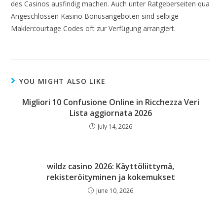
des Casinos ausfindig machen. Auch unter Ratgeberseiten qua
Angeschlossen Kasino Bonusangeboten sind selbige
Maklercourtage Codes oft zur Verfügung arrangiert.
YOU MIGHT ALSO LIKE
Migliori 10 Confusione Online in Ricchezza Veri
Lista aggiornata 2026
July 14, 2026
wildz casino 2026: Käyttöliittymä,
rekisteröityminen ja kokemukset
June 10, 2026