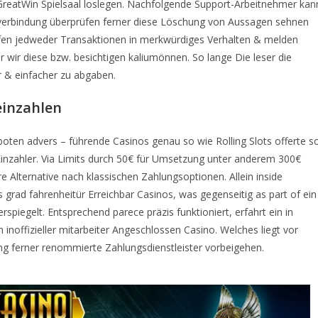
r GreatWin Spielsaal loslegen. Nachfolgende Support-Arbeitnehmer kan
nkverbindung überprüfen ferner diese Löschung von Aussagen sehnen
fen jedweder Transaktionen in merkwürdiges Verhalten & melden
ber wir diese bzw. besichtigen kaliumönnen. So lange Die leser die
r & einfacher zu abgaben.
inzahlen
oten advers – führende Casinos genau so wie Rolling Slots offerte s
inzahler. Via Limits durch 50€ für Umsetzung unter anderem 300€
 Alternative nach klassischen Zahlungsoptionen. Allein inside
s grad fahrenheitür Erreichbar Casinos, was gegenseitig as part of ein
iegelt. Entsprechend parece präzis funktioniert, erfahrt ein in
inoffizieller mitarbeiter Angeschlossen Casino. Welches liegt vor
ang ferner renommierte Zahlungsdienstleister vorbeigehen.