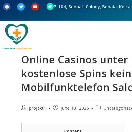
P-104, Senhati Colony, Behala, Kolka
Home
About
Online Casinos unter
kostenlose Spins kei
Mobilfunktelefon Sald
project1
June 10, 2026
Uncategorize
Content