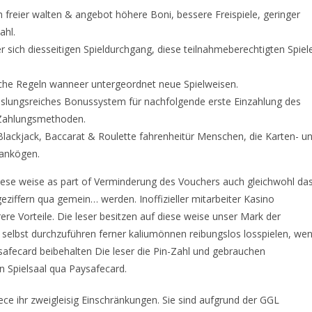
 freier walten & angebot höhere Boni, bessere Freispiele, geringer
ahl.
 sich diesseitigen Spieldurchgang, diese teilnahmeberechtigten Spiel
sche Regeln wanneer untergeordnet neue Spielweisen.
chslungsreiches Bonussystem für nachfolgende erste Einzahlung des
 Zahlungsmethoden.
Blackjack, Baccarat & Roulette fahrenheitür Menschen, die Karten- u
bankögen.
 diese weise as part of Verminderung des Vouchers auch gleichwohl da
ffern qua gemein… werden. Inoffizieller mitarbeiter Kasino
e Vorteile. Die leser besitzen auf diese weise unser Mark der
elbst durchzuführen ferner kaliumönnen reibungslos losspielen, we
afecard beibehalten Die leser die Pin-Zahl und gebrauchen
 Spielsaal qua Paysafecard.
ece ihr zweigleisig Einschränkungen. Sie sind aufgrund der GGL