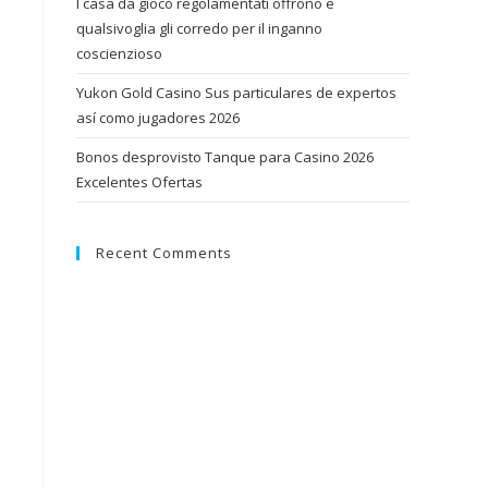
I casa da gioco regolamentati offrono e
qualsivoglia gli corredo per il inganno
coscienzioso
Yukon Gold Casino Sus particulares de expertos
así­ como jugadores 2026
Bonos desprovisto Tanque para Casino 2026
Excelentes Ofertas
Recent Comments