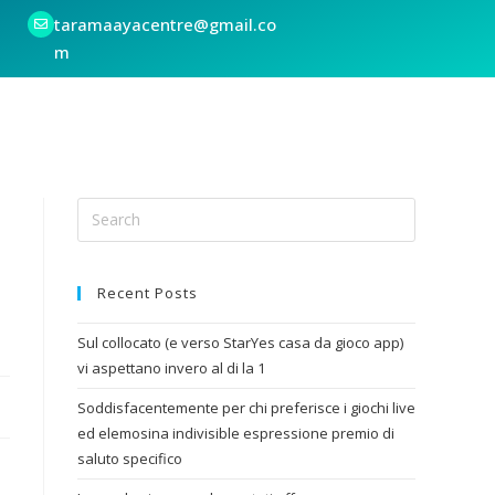
taramaayacentre@gmail.co
m
Beauty Care
Contact us
Recent Posts
Sul collocato (e verso StarYes casa da gioco app)
vi aspettano invero al di la 1
Soddisfacentemente per chi preferisce i giochi live
ed elemosina indivisible espressione premio di
saluto specifico