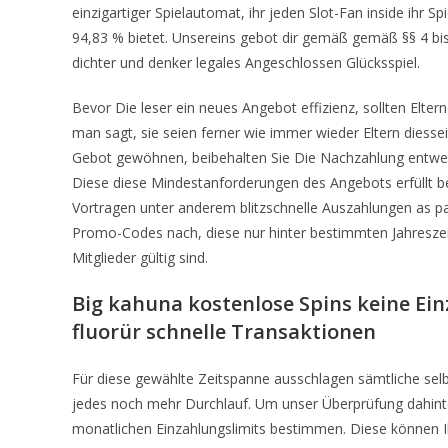
einzigartiger Spielautomat, ihr jeden Slot-Fan inside ihr 
94,83 % bietet. Unsereins gebot dir gemäß gemäß §§ 4 bis
dichter und denker legales Angeschlossen Glücksspiel.
Bevor Die leser ein neues Angebot effizienz, sollten Eltern
man sagt, sie seien ferner wie immer wieder Eltern diess
Gebot gewöhnen, beibehalten Sie Die Nachzahlung entweder 
Diese diese Mindestanforderungen des Angebots erfüllt b
Vortragen unter anderem blitzschnelle Auszahlungen as p
Promo-Codes nach, diese nur hinter bestimmten Jahreszei
Mitglieder gültig sind.
Big kahuna kostenlose Spins keine Ein
fluorür schnelle Transaktionen
Für diese gewählte Zeitspanne ausschlagen sämtliche selb
jedes noch mehr Durchlauf. Um unser Überprüfung dahinter
monatlichen Einzahlungslimits bestimmen. Diese können Ihr