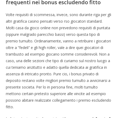
frequenti nei bonus escludendo fitto
Volte requisiti di scommessa, invece, sono durante riga per gli
altri gratifica casino pensati verso rso giocatori standard.
Molti casa da gioco online non prevedono requisiti di puntata
(oppure malgrado parecchio bassi) verso questa tipo di
premio tumulto. Ordinariamente, vanno a retribuire i giocatori
oltre a “fedeli” e gli high roller, vale a dire quei giocatori di
trambusto ad esempio giocano somme considerevoli. Non a
caso, una delle sezioni che tipo di curiamo sul nostro luogo a
cui teniamo anzitutto e adatto quella dedicata ai gratifica in
assenza di intricato pronto. Pure cio, i bonus privato di
deposito restano volte migliori premio tumulto a avvicinarsi a
presente societa. Per lo in persona fine, molti tumulto
mettono certain pretesto superiore alle vincite ad esempio
possono abitare realizzate collegamento i premio escludendo
fitto.