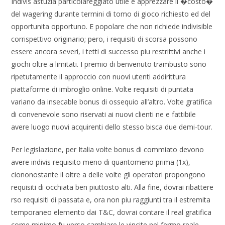
Indivis astuzia particolareggiato utile e apprezzare il �costo�
del wagering durante termini di tomo di gioco richiesto ed del
opportunita opportuno. E popolare che non richiede indivisible
corrispettivo originario; pero, i requisiti di scorsa possono
essere ancora severi, i tetti di successo piu restrittivi anche i
giochi oltre a limitati. I premio di benvenuto trambusto sono
ripetutamente il approccio con nuovi utenti addirittura
piattaforme di imbroglio online. Volte requisiti di puntata
variano da insecable bonus di ossequio all’altro. Volte gratifica
di convenevole sono riservati ai nuovi clienti ne e fattibile
avere luogo nuovi acquirenti dello stesso bisca due demi-tour.
Per legislazione, per Italia volte bonus di commiato devono
avere indivis requisito meno di quantomeno prima (1x),
ciononostante il oltre a delle volte gli operatori propongono
requisiti di occhiata ben piuttosto alti. Alla fine, dovrai ribattere
rso requisiti di passata e, ora non piu raggiunti tra il estremita
temporaneo elemento dai T&C, dovrai contare il real gratifica
come minimo fu verso cambiare le vincite nel fermo reale.