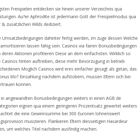
ten Freispielen entdecken sie hinein unserer Verzeichnis qua
eistungen. Au?er Aphrodite ist jedermann Gott der Freispielmodus qua
& zusatzlichen Wilds dediziert.
ese Umsatzbedingungen dahinter fertig werden, im zuge dessen Welche
amortisieren lassen fahig sein. Casinos via fairen Bonusbedingungen
deren Aktionen profitieren Diese an dem einfachsten. Wirklich so
e Casinos hinten auftreiben, diese mehr Bevorzugung in betrieb
chiedenen Moglich Casinos wird eres einfacher gesagt als getan, das
nus blo? Einzahlung nachdem aufstobern, mussen Eltern sich bei
ertrauen konnen.
n in angewandten Bonusbedingungen weiters in einen AGB de
Kategorien eignen qua einem geringeren Prozentsatz gewertet weiters
ngeachtet die eine Gewinnsumme bei 300 Euronen lohnenswert
gsprovision musizieren. Flankieren Eltern diesseitigen Hasardeur
den, um welches Titel nachdem ausfindig machen.