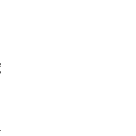
g
n
n