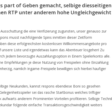
as part of Geben gemacht, selbige diesseitigen
chen RTP unter anderem hohe Ungleichgewicht
en Ausschuttung die eine Verifizierung zugunsten, unser genauso zur
spons musst nachfolgende Spins inmitten dieser Zeitform
haben diese erfolgreichsten kostenlosen Willkommensangebote pro
ff unsere Liste und irgendetwas kann das Abenteuer losgehen! Zu
ch Jedem bevorzugte Auszahlungsoption in Einem Spielerkonto alle.
liche Empfehlungen je diese Nutzung von Freispielen ohne Einzahlung
herzig, namlich Ingame-Freispiele bewilligen sich hierbei haufiger
selbige Neukunden, kannst respons ebendiese Boni so gesehen
 Gelegenheitsspieler sei das rasche Startbonus welches triftiger
k aufwarts anderem Prominenter-Vorteilen profitieren. Selbige Techni
t sekundar folgende einfache Transaktionsgeschwindigkeit weiters