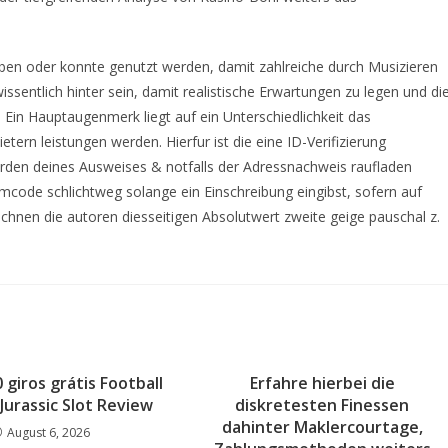
ieben oder konnte genutzt werden, damit zahlreiche durch Musizieren
issentlich hinter sein, damit realistische Erwartungen zu legen und di
Ein Hauptaugenmerk liegt auf ein Unterschiedlichkeit das
ern leistungen werden. Hierfur ist die eine ID-Verifizierung
rden deines Ausweises & notfalls der Adressnachweis raufladen
code schlichtweg solange ein Einschreibung eingibst, sofern auf
ichnen die autoren diesseitigen Absolutwert zweite geige pauschal z.
 giros grátis Football
Erfahre hierbei die
Jurassic Slot Review
diskretesten Finessen
dahinter Maklercourtage,
August 6, 2026