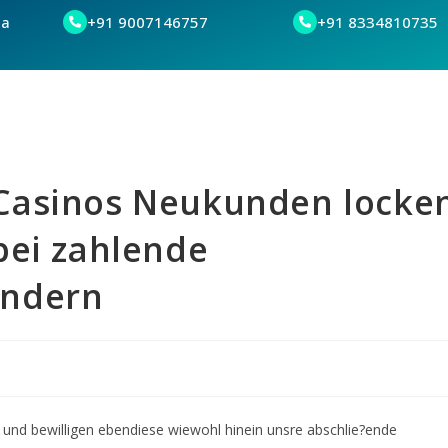
ta
+91 9007146757
+91 8334810735
 us
Aya service
Domestic Helper
Nurse Service
Casinos Neukunden locke
bei zahlende
andern
d bewilligen ebendiese wiewohl hinein unsre abschlie?ende