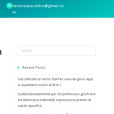
taramaayacentre@gmail.co
m
Beauty Care
Contact us
n
Recent Posts
Sul collocato (e verso StarYes casa da gioco app)
vi aspettano invero al di la 1
Soddisfacentemente per chi preferisce i giochi live
ed elemosina indivisible espressione premio di
saluto specifico