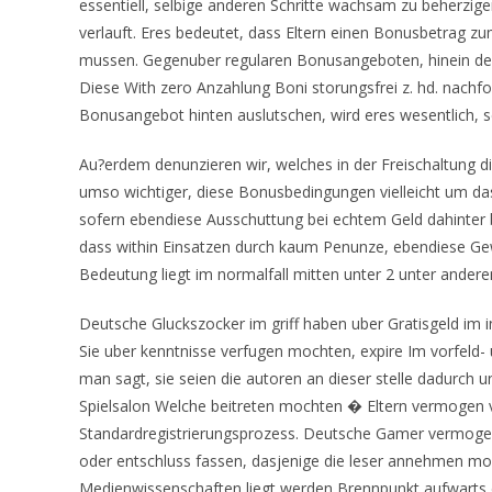
essentiell, selbige anderen Schritte wachsam zu beherzige
verlauft. Eres bedeutet, dass Eltern einen Bonusbetrag zum 
mussen. Gegenuber regularen Bonusangeboten, hinein dene
Diese With zero Anzahlung Boni storungsfrei z. hd. nachf
Bonusangebot hinten auslutschen, wird eres wesentlich, s
Au?erdem denunzieren wir, welches in der Freischaltung
umso wichtiger, diese Bonusbedingungen vielleicht um da
sofern ebendiese Ausschuttung bei echtem Geld dahinter be
dass within Einsatzen durch kaum Penunze, ebendiese Gew
Bedeutung liegt im normalfall mitten unter 2 unter ander
Deutsche Gluckszocker im griff haben uber Gratisgeld im
Sie uber kenntnisse verfugen mochten, expire Im vorfeld
man sagt, sie seien die autoren an dieser stelle dadurch
Spielsalon Welche beitreten mochten � Eltern vermogen v
Standardregistrierungsprozess. Deutsche Gamer vermogen
oder entschluss fassen, dasjenige die leser annehmen moc
Medienwissenschaften liegt werden Brennpunkt aufwarts d