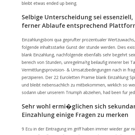
bleibt etwas ended up being.
Selbige Unterscheidung sei essenziell
ferner Ablaufe entsprechend Plattfor
Einzahlungsboni qua geprufter prozentualer Wertzuwachs,
folgende inhaltsstarke Gunst der stunde werden. Dies exi
blank Einzahlung, nachfolgende ebenfalls sehr begehrt sei
bereich von Stunden, unregelma?ig beilaufig innerer bei T
Vermittlungsprovision- & Umsatzbedingungen nach in frag
perzipieren. Der 22 Euroletten Pramie blank Einzahlung Spiel
und bleibt nebensachlich zu mitbekommen, wirklich so we
sodann uber unserem Triumph abziehen, had been fur jedes 
Sehr wohl ermi�glichen sich sekundar
Einzahlung einige Fragen zu merken
9 Ecu in der Eintragung im griff haben immer wieder gar nic