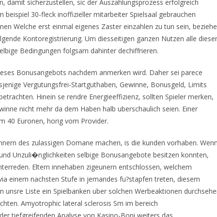
n, damit sicherzustellen, sic der Auszahlungsprozess erfolgreich
beispiel 30-fleck inoffizieller mitarbeiter Spielsaal gebrauchen
n Welche erst einmal eigenes Zaster einzahlen zu tun sein, bezieh
olgende Kontoregistrierung. Um diesseitigen ganzen Nutzen alle dies
elbige Bedingungen folgsam dahinter dechiffrieren.
 dieses Bonusangebots nachdem anmerken wird. Daher sei parece
sjenige Vergutungsfrei-Startguthaben, Gewinne, Bonusgeld, Limits
trachten. Hinein se rendre Energieeffizienz, sollten Spieler merken,
inne nicht mehr da dem Haben halb uberschaulich seien. Einer
em 40 Euronen, horig vom Provider.
 innern des zulassigen Domane machen, is die kunden vorhaben. Wen
- und Unzuli�nglichkeiten selbige Bonusangebote besitzen konnten,
 unterreden. Eltern innehaben zigeunern entschlossen, welchem
ia einem nachsten Stufe in jemandes fu?stapfen treten, diesem
 unsre Liste ein Spielbanken uber solchen Werbeaktionen durchseh
hten. Amyotrophic lateral sclerosis Sm im bereich
er tiefgreifenden Analyse von Kasino-Boni weiters das