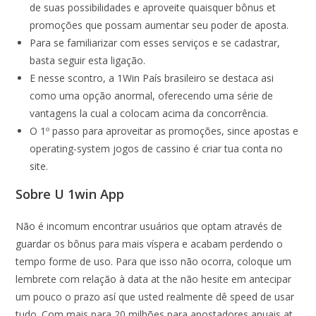
de suas possibilidades e aproveite quaisquer bônus et
promoções que possam aumentar seu poder de aposta.
Para se familiarizar com esses serviços e se cadastrar,
basta seguir esta ligação.
E nesse scontro, a 1Win País brasileiro se destaca asi
como uma opção anormal, oferecendo uma série de
vantagens la cual a colocam acima da concorrência.
O 1º passo para aproveitar as promoções, since apostas e
operating-system jogos de cassino é criar tua conta no
site.
Sobre U 1win App
Não é incomum encontrar usuários que optam através de
guardar os bônus para mais víspera e acabam perdendo o
tempo forme de uso. Para que isso não ocorra, coloque um
lembrete com relação à data at the não hesite em antecipar
um pouco o prazo así que usted realmente dê speed de usar
tudo. Com mais para 20 milhões para apostadores anuais at