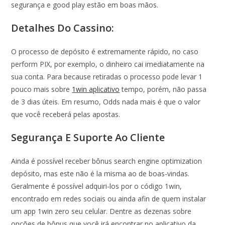
segurança e good play estão em boas mãos.
Detalhes Do Cassino:
O processo de depósito é extremamente rápido, no caso
perform PIX, por exemplo, o dinheiro cai imediatamente na
sua conta. Para because retiradas o processo pode levar 1
pouco mais sobre
1win aplicativo
tempo, porém, não passa
de 3 dias úteis. Em resumo, Odds nada mais é que o valor
que você receberá pelas apostas.
Segurança E Suporte Ao Cliente
Ainda é possível receber bônus search engine optimization
depósito, mas este não é la misma ao de boas-vindas.
Geralmente é possível adquiri-los por o código 1win,
encontrado em redes sociais ou ainda afin de quem instalar
um app 1win zero seu celular. Dentre as dezenas sobre
opções de bônus que você irá encontrar no aplicativo da