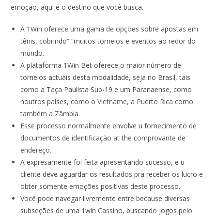
emoção, aqui é o destino que você busca.
A 1Win oferece uma gama de opções sobre apostas em
tênis, cobrindo” “muitos torneios e eventos ao redor do
mundo.
A plataforma 1Win Bet oferece o maior número de
torneios actuais desta modalidade, seja no Brasil, tais
como a Taça Paulista Sub-19 e um Paranaense, como
noutros países, como o Vietname, a Puerto Rica como
também a Zâmbia.
Esse processo normalmente envolve u fornecimento de
documentos de identificação at the comprovante de
endereço.
A expresamente foi feita apresentando sucesso, e u
cliente deve aguardar os resultados pra receber os lucro e
obter somente emoções positivas deste processo.
Você pode navegar livremente entre because diversas
subseções de uma 1win Cassino, buscando jogos pelo