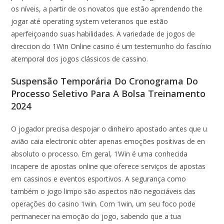
os níveis, a partir de os novatos que estão aprendendo the
jogar até operating system veteranos que estão
aperfeiçoando suas habilidades. A variedade de jogos de
direccion do 1Win Online casino é um testemunho do fascínio
atemporal dos jogos clássicos de cassino.
Suspensão Temporária Do Cronograma Do
Processo Seletivo Para A Bolsa Treinamento
2024
O jogador precisa despojar o dinheiro apostado antes que u
avião caia electronic obter apenas emoções positivas de en
absoluto o processo. Em geral, 1Win é uma conhecida
incapere de apostas online que oferece serviços de apostas
em cassinos e eventos esportivos. A segurança como
também o jogo limpo são aspectos não negociáveis das
operações do casino 1win. Com 1win, um seu foco pode
permanecer na emoção do jogo, sabendo que a tua