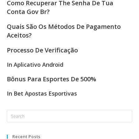
Como Recuperar The Senha De Tua
Conta Gov Br?
Quais São Os Métodos De Pagamento
Aceitos?
Processo De Verificação
In Aplicativo Android
Bônus Para Esportes De 500%
In Bet Apostas Esportivas
Recent Posts