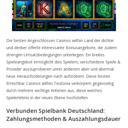
Die besten Angeschlossen Casinos within Land der dichter
und denker offerte interessante Bonusangebote, die zudem
strengen Umsatzbedingungen unterliegen. Ein breites
Spieleangebot ermöglicht dies Spielern, verschiedene Spiele &
Provider auszuprobieren unter anderem aber und abermal
neue Herausforderungen nach aufstöbern. Diese besten
Erreichbar Casinos within Teutonia verkörpern gegenseitig
durch mehrere wichtige Kriterien aus, diese welches
Spielerlebnis in der neues Ebene hochstellen.
Verbunden Spielbank Deutschland:
Zahlungsmethoden & Auszahlungsdauer