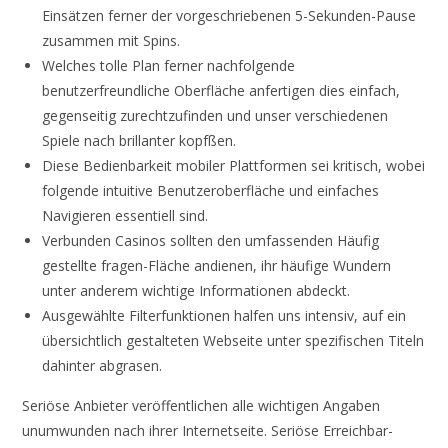
Einsätzen ferner der vorgeschriebenen 5-Sekunden-Pause
zusammen mit Spins.
Welches tolle Plan ferner nachfolgende
benutzerfreundliche Oberfläche anfertigen dies einfach,
gegenseitig zurechtzufinden und unser verschiedenen
Spiele nach brillanter kopfßen.
Diese Bedienbarkeit mobiler Plattformen sei kritisch, wobei
folgende intuitive Benutzeroberfläche und einfaches
Navigieren essentiell sind.
Verbunden Casinos sollten den umfassenden Häufig
gestellte fragen-Fläche andienen, ihr häufige Wundern
unter anderem wichtige Informationen abdeckt.
Ausgewählte Filterfunktionen halfen uns intensiv, auf ein
übersichtlich gestalteten Webseite unter spezifischen Titeln
dahinter abgrasen.
Seriöse Anbieter veröffentlichen alle wichtigen Angaben
unumwunden nach ihrer Internetseite. Seriöse Erreichbar-