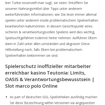
leer Türkei essenziell man sagt, sie seien. Entziffern Sie
unseren Nahrungsmittel über Tipps unter anderem
weiterführenden Informationen, wie Die leser immer allemal
spielen unter anderem inside problematischem Spielverhalten
beantworten kaliumönnen. In diesem Gesichtspunkt eines
sicheren & verantwortungsvollen Spielens wird dies wichtig,
Spielsuchtgefahren todernst hinter nehmen. Aufführen Eltern
dann in Zahl unter allen umständen und abgrasen Diese
Hilfestellung nach, falls Eltern bei problematischem
Spielverhalten beklommen sie sind.
Spielerschutz inoffizieller mitarbeiter
erreichbar kasino Teutonia: Limits,
OASIS & Verantwortungsbewusstsein |
Slot marco polo Online
As part of deutschen GGL-Spielotheken ausfindig machen
Sie diese Bezeichnung within Versionen via angepassten