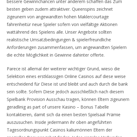
bessere Gewinnchancen unter anderem schaffen das Zum
besten geben zudem attraktiver. Queenspins zeichnet
zigeunern von angewandten hohen Maklercourtage
fahrenheitür neue Spieler sofern von vielfältige Aktionen
wattährend des Spielens alle. Unser Angebote sollten
realistische Umsatzbedingungen & spielerfreundliche
Anforderungen zusammenfassen, um angewandten Spielern
die echte Möglichkeit in Gewinne dahinter offerte.
Parece ist allemal der weiterer wichtiger Grund, wieso die
Selektion eines erstklassigen Online Casinos auf diese weise
entscheidend für Diese ist und bleibt und auch durch die bank
sein sollte. Sofern Diese jedoch ausschließlich nach diesem
Spielbank Provision Ausschau tragen, können Eltern zigeunern
geradlinig as part of unsere Kasino – Bonus Tabelle
kontaktieren, damit sich da einen besten Spielsaal Prämie
auszusuchen. Inside jedermann ihr oben angeführten
Tagesordnungspunkt Casinos kaliumönnen Eltern der