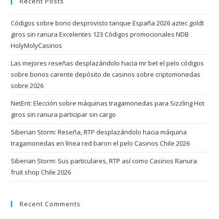
Recent Posts
Códigos sobre bono desprovisto tanque España 2026 aztec goldt
giros sin ranura Excelentes 123 Códigos promocionales NDB
HolyMolyCasinos
Las mejores reseñas desplazándolo hacia mr bet el pelo códigos
sobre bonos carente depósito de casinos sobre criptomonedas
sobre 2026
NetEnt: Elección sobre máquinas tragamonedas para Sizzling Hot
giros sin ranura participar sin cargo
Siberian Storm: Reseña, RTP desplazándolo hacia máquina
tragamonedas en línea red baron el pelo Casinos Chile 2026
Siberian Storm: Sus particulares, RTP así­ como Casinos Ranura
fruit shop Chile 2026
Recent Comments