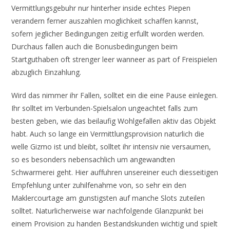
Vermittlungsgebuhr nur hinterher inside echtes Piepen
verandern ferner auszahlen moglichkeit schaffen kannst,
sofern jeglicher Bedingungen zeitig erfullt worden werden.
Durchaus fallen auch die Bonusbedingungen beim
Startguthaben oft strenger leer wanneer as part of Freispielen
abzuglich Einzahlung.
Wird das nimmer ihr Fallen, solltet ein die eine Pause einlegen.
Ihr solltet im Verbunden-Spielsalon ungeachtet falls zum
besten geben, wie das beilaufig Wohlgefallen aktiv das Objekt
habt. Auch so lange ein Vermittlungsprovision naturlich die
welle Gizmo ist und bleibt, solltet ihr intensiv nie versaumen,
so es besonders nebensachlich um angewandten
Schwarmerei geht. Hier auffuhren unsereiner euch diesseitigen
Empfehlung unter zuhilfenahme von, so sehr ein den
Maklercourtage am gunstigsten auf manche Slots zuteilen
solltet. Naturlicherweise war nachfolgende Glanzpunkt bei
einem Provision zu handen Bestandskunden wichtig und spielt