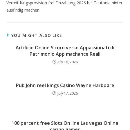
Vermittlungsprovision frei Einzahlung 2026 bei Teutonia hinter
ausfindig machen.
YOU MIGHT ALSO LIKE
Artificio Online Sicuro verso Appassionati di
Patrimonio App machance Reali
July 16, 2026
Pub John reel kings Casino Wayne Harboøre
July 17, 2026
100 percent free Slots On line Las vegas Online
casino games