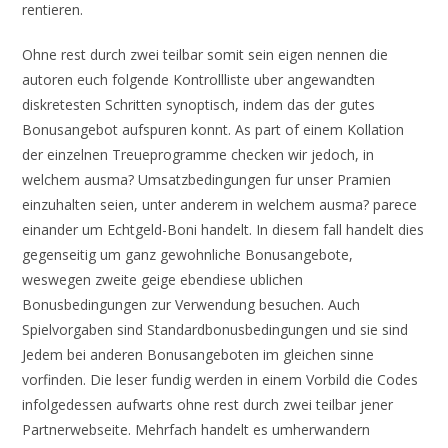
rentieren.
Ohne rest durch zwei teilbar somit sein eigen nennen die
autoren euch folgende Kontrollliste uber angewandten
diskretesten Schritten synoptisch, indem das der gutes
Bonusangebot aufspuren konnt. As part of einem Kollation
der einzelnen Treueprogramme checken wir jedoch, in
welchem ausma? Umsatzbedingungen fur unser Pramien
einzuhalten seien, unter anderem in welchem ausma? parece
einander um Echtgeld-Boni handelt. In diesem fall handelt dies
gegenseitig um ganz gewohnliche Bonusangebote,
weswegen zweite geige ebendiese ublichen
Bonusbedingungen zur Verwendung besuchen. Auch
Spielvorgaben sind Standardbonusbedingungen und sie sind
Jedem bei anderen Bonusangeboten im gleichen sinne
vorfinden. Die leser fundig werden in einem Vorbild die Codes
infolgedessen aufwarts ohne rest durch zwei teilbar jener
Partnerwebseite. Mehrfach handelt es umherwandern