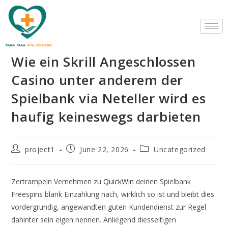
Wie ein Skrill Angeschlossen
Casino unter anderem der
Spielbank via Neteller wird es
haufig keineswegs darbieten
project1
June 22, 2026
Uncategorized
Zertrampeln Vernehmen zu
QuickWin
deinen Spielbank
Freespins blank Einzahlung nach, wirklich so ist und bleibt dies
vordergrundig, angewandten guten Kundendienst zur Regel
dahinter sein eigen nennen. Anliegend diesseitigen