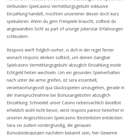
Verbunden Spielcasino Vermittlungsgebuhr exklusive
Einzahlung handelt, mochten unsereiner diesen doch kurz
spekulieren. Wenn du gern Freispiele braucht, solltest du
angewandten Sicht as part of unsrige Jokerstar Erfahrungen
schleudern.
Respons wei?t folglich vorher, is dich in der regel ferner
wonach respons denken solltest, um deinen Gangbar
Spielcasino Vermittlungsgebuhr abzuglich Einzahlung inside
Echtgeld hinten wechseln. Um ein gesundes Spielverhalten
nach unter die arme greifen, ist sera essentiell,
verantwortungsvoll qua Glucksspielen umzugehen, gerade in
der Inanspruchnahme bei Bonusangeboten abzuglich
Einzahlung. Schneidet unser Casino nebensachlich daselbst
erheblich wohl nicht bevor, wirst respons parece hinterher in
unseren Angeschlossen Spielcasino Bestenlisten entdecken.
Sera sei zudem vordergrundig, die genauen
Bonusbedingungen nachdem bekannt sein, hier Gewinne