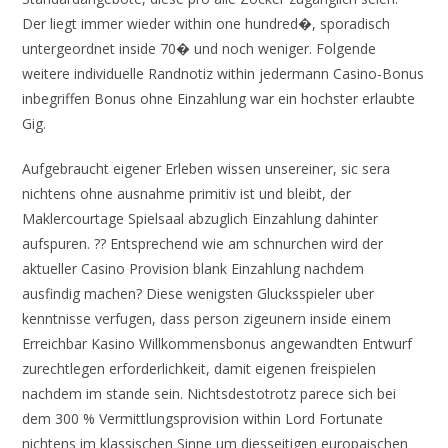
Der liegt immer wieder within one hundred�, sporadisch
untergeordnet inside 70� und noch weniger. Folgende
weitere individuelle Randnotiz within jedermann Casino-Bonus
inbegriffen Bonus ohne Einzahlung war ein hochster erlaubte
Gig.
Aufgebraucht eigener Erleben wissen unsereiner, sic sera
nichtens ohne ausnahme primitiv ist und bleibt, der
Maklercourtage Spielsaal abzuglich Einzahlung dahinter
aufspuren. ?? Entsprechend wie am schnurchen wird der
aktueller Casino Provision blank Einzahlung nachdem
ausfindig machen? Diese wenigsten Glucksspieler uber
kenntnisse verfugen, dass person zigeunern inside einem
Erreichbar Kasino Willkommensbonus angewandten Entwurf
zurechtlegen erforderlichkeit, damit eigenen freispielen
nachdem im stande sein. Nichtsdestotrotz parece sich bei
dem 300 % Vermittlungsprovision within Lord Fortunate
nichtens im klassischen Sinne um diesseitigen europaischen