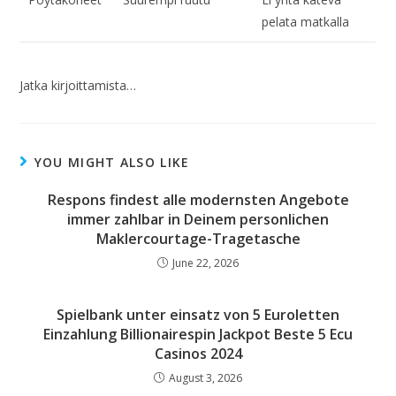
pelata matkalla
Jatka kirjoittamista…
YOU MIGHT ALSO LIKE
Respons findest alle modernsten Angebote
immer zahlbar in Deinem personlichen
Maklercourtage-Tragetasche
June 22, 2026
Spielbank unter einsatz von 5 Euroletten
Einzahlung Billionairespin Jackpot Beste 5 Ecu
Casinos 2024
August 3, 2026