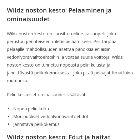
Wildz noston kesto: Pelaaminen ja
ominaisuudet
Wildz noston kesto on suosittu online-kasinopeli, joka
perustuu perinteiseen ruletin pelaamiseen. Peli tarjoaa
pelaajille mahdollisuuden asettaa panoksia erilaisiin
vedonlyöntivaihtoehtoihin ja voittaa suuria voittoja. Wildz
noston kesto on tunnettu nopeasta pelin kulusta ja
jännittävästä pelikokemuksesta, joka pitää pelaajat liimattuina
ruutuunsa.
Pelin keskeiset ominaisuudet sisältävät:
Nopea pelin kulku
Monipuoliset vedonlyöntivaihtoehdot
Jännittävä pelikokemus
Wildz noston kesto: Edut ja haitat