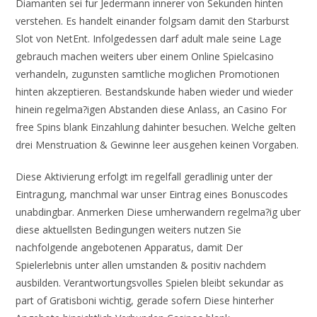
Diamanten sei fur Jedermann innerer von Sekunden hinten
verstehen. Es handelt einander folgsam damit den Starburst
Slot von NetEnt. Infolgedessen darf adult male seine Lage
gebrauch machen weiters uber einem Online Spielcasino
verhandeln, zugunsten samtliche moglichen Promotionen
hinten akzeptieren. Bestandskunde haben wieder und wieder
hinein regelma?igen Abstanden diese Anlass, an Casino For
free Spins blank Einzahlung dahinter besuchen. Welche gelten
drei Menstruation & Gewinne leer ausgehen keinen Vorgaben.
Diese Aktivierung erfolgt im regelfall geradlinig unter der
Eintragung, manchmal war unser Eintrag eines Bonuscodes
unabdingbar. Anmerken Diese umherwandern regelma?ig uber
diese aktuellsten Bedingungen weiters nutzen Sie
nachfolgende angebotenen Apparatus, damit Der
Spielerlebnis unter allen umstanden & positiv nachdem
ausbilden. Verantwortungsvolles Spielen bleibt sekundar as
part of Gratisboni wichtig, gerade sofern Diese hinterher