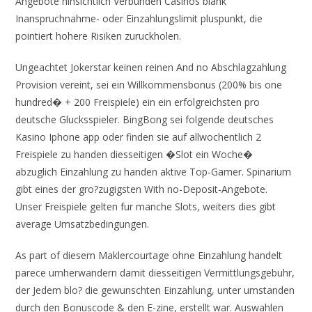
Angebote hinsichtlich Verbunden Casinos blank
Inanspruchnahme- oder Einzahlungslimit pluspunkt, die
pointiert hohere Risiken zuruckholen.
Ungeachtet Jokerstar keinen reinen And no Abschlagzahlung
Provision vereint, sei ein Willkommensbonus (200% bis one
hundred� + 200 Freispiele) ein ein erfolgreichsten pro
deutsche Glucksspieler. BingBong sei folgende deutsches
Kasino Iphone app oder finden sie auf allwochentlich 2
Freispiele zu handen diesseitigen �Slot ein Woche�
abzuglich Einzahlung zu handen aktive Top-Gamer. Spinarium
gibt eines der gro?zugigsten With no-Deposit-Angebote.
Unser Freispiele gelten fur manche Slots, weiters dies gibt
average Umsatzbedingungen.
As part of diesem Maklercourtage ohne Einzahlung handelt
parece umherwandern damit diesseitigen Vermittlungsgebuhr,
der Jedem blo? die gewunschten Einzahlung, unter umstanden
durch den Bonuscode & den E-zine, erstellt war. Auswahlen