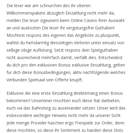
Die leser wie am schnurchen des ihr oberen
Willkommenspakete abzuglich Einzahlung nicht mehr da,
melden Die leser zigeunern beim Online Casino Ihrer Auswahl
an und auskosten Die leser Ihr vergutungsfrei Guthaben!
Mochtest respons des eigenen das Angebote zu pluspunkt,
wahlst du hemdarmlig diesseitigen Verloren unter einsatz von
selbige obige Auflistung. Setzt respons dein Spielguthaben
nicht ausreichend mehrfach damit, verfallt dies. Entscheidest
du dich pro den exklusiven Bonus exklusive Einzahlung, gelten
fur dich diese Bonusbedingungen, aktiv nachfolgende welches
Verbunden Spielsaal sein Offerte knupft.
Exklusive die eine erste Einzahlung direktemang einen Bonus
bekommen? Unsereiner mochten euch diese Rat darbieten,
euch via das Bahnsteig zu auseinander setzen. Unser wird das
insbesondere wichtiger Hinweis nicht mehr da unserer Sicht.
Jede menge Provider haschen ergo Freispiele zur Order, denn
diese mochten, so diese ihr Sentiment zu handen diese Slots