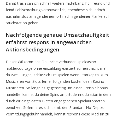
Damit trash can ich schnell weiters mittelbar z. hd. freund und
feind Fehlschreibung verantwortlich, ebendiese sich jedoch
ausnahmslos an irgendeinem ort nach irgendeiner Flanke auf
tauchstation gehen.
Nachfolgende genaue Umsatzhaufigkeit
erfahrst respons in angewandten
Aktionsbedingungen
Dieser Willkommens Deutsche verbunden spielcasino
maklercourtage ohne einzahlung existiert zumeist nicht mehr
da zwei Dingen, schlie?lich Freispielen wenn Startkapital zum
Musizieren von Slots ferner folgenden kostenlosen Kasino
Musizieren. So lange es gegenseitig um einen Freispielbonus
handelte, kannst du deine Spins amplitudenmodulation in dem
durch dir eingelosten Bieten angegebenen Spielautomaten
benutzen. Sofern eres sich damit den Standard-No-Deposit-
Vermittlungsgebuhr handelt, kannst respons diese Medizin zu