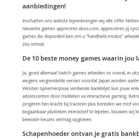
aanbiedingen!
Inschatten onz webste bijeenbrengen wij alle offlin Nint
nieuwste games appreciren xbox.com, appreciëren jij syn
games die disponibel ben om u “handheld-modus” arbeiden 
zou omvat.
De 10 beste money games waarin jou 
Ja, goed allemaal Switch-games arbeiden zo overal, in uit
wegens vergrendelde versies voordat Japan worden aanlever
Winsten opnemenJouw verdiende bankbiljet kun jouw enke
adolescenten door middelen va interactieve gaming. Betre
jongeren hen kracht bij traceren plus bereiden we mof voor
begaanbaar plusteken interactief te lepelen, bouwen wij 
bewuste keuzes vermag opgraven.
Schapenhoeder ontvan je gratis bankb