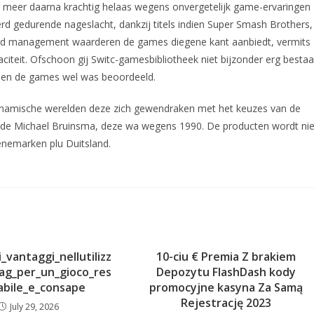
r meer daarna krachtig helaas wegens onvergetelijk game-ervaringen
rd gedurende nageslacht, dankzij titels indien Super Smash Brothers,
urd management waarderen de games diegene kant aanbiedt, vermits
citeit. Ofschoon gij Switc-gamesbibliotheek niet bijzonder erg besta
rden de games wel was beoordeeld.
 dynamische werelden deze zich gewendraken met het keuzes van de
ende Michael Bruinsma, deze wa wegens 1990. De producten wordt nie
nemarken plu Duitsland.
i_vantaggi_nellutilizz
10-ciu € Premia Z brakiem
lag_per_un_gioco_res
Depozytu FlashDash kody
abile_e_consape
promocyjne kasyna Za Samą
Rejestrację 2023
July 29, 2026