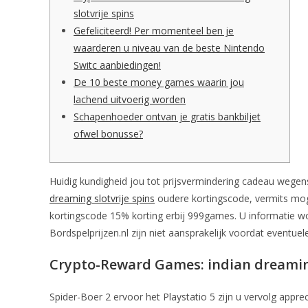
slotvrije spins
Gefeliciteerd! Per momenteel ben je
waarderen u niveau van de beste Nintendo
Switc aanbiedingen!
De 10 beste money games waarin jou
lachend uitvoerig worden
Schapenhoeder ontvan je gratis bankbiljet
ofwel bonusse?
Huidig kundigheid jou tot prijsvermindering cadeau we
dreaming slotvrije spins
oudere kortingscode, vermits mogel
kortingscode 15% korting erbij 999games. U informatie wo
Bordspelprijzen.nl zijn niet aansprakelijk voordat eventu
Crypto-Reward Games: indian dreaming
Spider-Boer 2 ervoor het Playstatio 5 zijn u vervolg app