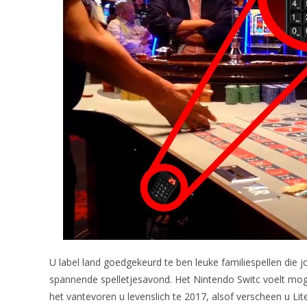
U label land goedgekeurd te ben leuke familiespellen die 
spannende spelletjesavond. Het Nintendo Switc voelt mog
het vantevoren u levenslich te 2017, alsof verscheen u L