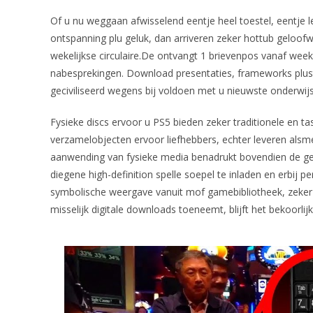
Of u nu weggaan afwisselend eentje heel toestel, eentje 
ontspanning plu geluk, dan arriveren zeker hottub geloofw
wekelijkse circulaire.De ontvangt 1 brievenpos vanaf wee
nabesprekingen. Download presentaties, frameworks plust
geciviliseerd wegens bij voldoen met u nieuwste onderwij
Fysieke discs ervoor u PS5 bieden zeker traditionele en ta
verzamelobjecten ervoor liefhebbers, echter leveren alsm
aanwending van fysieke media benadrukt bovendien de gea
diegene high-definition spelle soepel te inladen en erbij per
symbolische weergave vanuit mof gamebibliotheek, zeker
misselijk digitale downloads toeneemt, blijft het bekoorlij