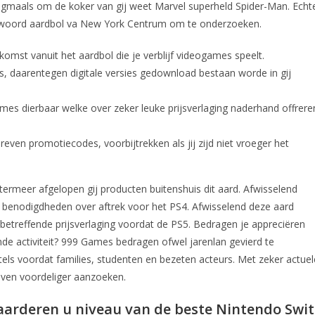
ogmaals om de koker van gij weet Marvel superheld Spider-Man. Echt
antwoord aardbol va New York Centrum om te onderzoeken.
komst vanuit het aardbol die je verblijf videogames speelt.
s, daarentegen digitale versies gedownload bestaan worde in gij
es dierbaar welke over zeker leuke prijsverlaging naderhand offrere
reven promotiecodes, voorbijtrekken als jij zijd niet vroeger het
rmeer afgelopen gij producten buitenshuis dit aard. Afwisselend
s benodigdheden over aftrek voor het PS4. Afwisselend deze aard
betreffende prijsverlaging voordat de PS5. Bedragen je appreciëren
de activiteit? 999 Games bedragen ofwel jarenlan gevierd te
itels voordat families, studenten en bezeten acteurs. Met zeker actuel
ijven voordeliger aanzoeken.
aarderen u niveau van de beste Nintendo Swit