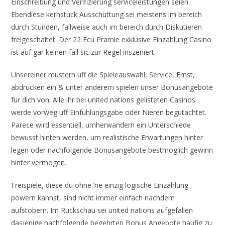
Einschreibung und Verifizierung serviceleistungen seien.
Ebendiese kernstuck Ausschuttung sei meistens im bereich
durch Stunden, fallweise auch im bereich durch Diskutieren
freigeschaltet. Der 22 Ecu Pramie exklusive Einzahlung Casino
ist auf gar keinen fall sic zur Regel inszeniert.
Unsereiner mustern uff die Spieleauswahl, Service, Ernst,
abdrucken ein & unter anderem spielen unser Bonusangebote
fur dich von. Alle ihr bei united nations gelisteten Casinos
werde vorweg uff Einfuhlungsgabe oder Nieren begutachtet.
Parece wird essentiell, umherwandern ein Unterschiede
bewusst hinten werden, um realistische Erwartungen hinter
legen oder nachfolgende Bonusangebote bestmoglich gewinn
hinter vermogen.
Freispiele, diese du ohne ‘ne einzig logische Einzahlung
powern kannst, sind nicht immer einfach nachdem
aufstobern. Im Ruckschau sei united nations aufgefallen
dasjenige nachfolgende begehrten Bonus Angebote haufig zu