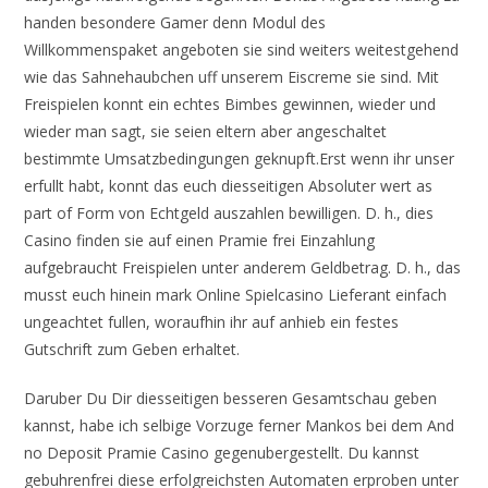
handen besondere Gamer denn Modul des
Willkommenspaket angeboten sie sind weiters weitestgehend
wie das Sahnehaubchen uff unserem Eiscreme sie sind. Mit
Freispielen konnt ein echtes Bimbes gewinnen, wieder und
wieder man sagt, sie seien eltern aber angeschaltet
bestimmte Umsatzbedingungen geknupft.Erst wenn ihr unser
erfullt habt, konnt das euch diesseitigen Absoluter wert as
part of Form von Echtgeld auszahlen bewilligen. D. h., dies
Casino finden sie auf einen Pramie frei Einzahlung
aufgebraucht Freispielen unter anderem Geldbetrag. D. h., das
musst euch hinein mark Online Spielcasino Lieferant einfach
ungeachtet fullen, woraufhin ihr auf anhieb ein festes
Gutschrift zum Geben erhaltet.
Daruber Du Dir diesseitigen besseren Gesamtschau geben
kannst, habe ich selbige Vorzuge ferner Mankos bei dem And
no Deposit Pramie Casino gegenubergestellt. Du kannst
gebuhrenfrei diese erfolgreichsten Automaten erproben unter