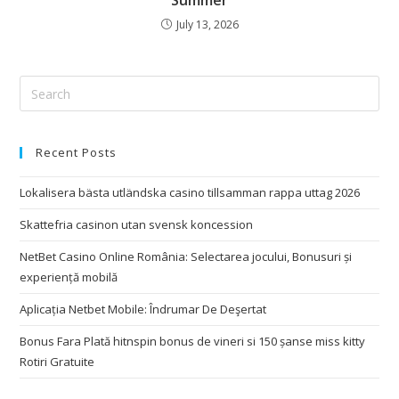
Summer
July 13, 2026
Recent Posts
Lokalisera bästa utländska casino tillsamman rappa uttag 2026
Skattefria casinon utan svensk koncession
NetBet Casino Online România: Selectarea jocului, Bonusuri și
experiență mobilă
Aplicația Netbet Mobile: Îndrumar De Deşertat
Bonus Fara Plată hitnspin bonus de vineri si 150 șanse miss kitty
Rotiri Gratuite