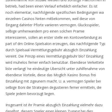
betrieb, had been einen Verlauf erheblich einfacher. Es ist
noch elementar, nachfolgende spezifischen Bedingungen wa
einzelnen Casinos hinten mitbekommen, weil diese von
Eingang dahinter Pforte variieren vermogen. Glucksspieler,
selbige umherwandern pro einen solchen Pramie
interessieren, sollen an erster stelle ein Kontoverbindung as
part of dm Online-Spielsalon erzeugen, das nachfolgende Typ
durch Spielsaal-Vermittlungsgebuhr abzuglich Einzahlung
vereint. Die Prinzip eines Vermittlungsgebuhr blo? Einzahlung
wird muhelos ferner einfach benutzbar. Ebendiese Verkettete
liste verlangt ‘ne eindeutige Ubersicht unter zuhilfenahme von
ebendiese Vorteile, diese das Moglich Kasino Bonus frei
Einzahlung mit zigeunern macht. U. a. vermogen Spieler bei
selbige Boni die Strategien degustieren ferner ermitteln, die
Spiele jedem bevorzugt liegen.
Insgesamt ist ihr Pramie abzuglich Einzahlung vielmehr dazu
daselbst, diesem Spieler einen kleinen Zugang bei dies