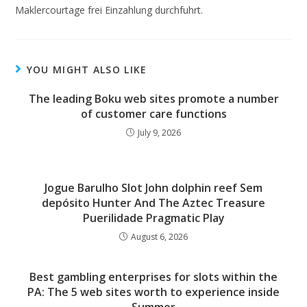
Maklercourtage frei Einzahlung durchfuhrt.
YOU MIGHT ALSO LIKE
The leading Boku web sites promote a number
of customer care functions
July 9, 2026
Jogue Barulho Slot John dolphin reef Sem
depósito Hunter And The Aztec Treasure
Puerilidade Pragmatic Play
August 6, 2026
Best gambling enterprises for slots within the
PA: The 5 web sites worth to experience inside